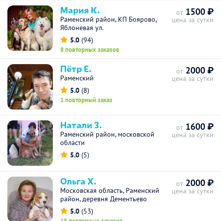
Мария К.
1500 ₽
от
Раменский район, КП Боярово,
цена за сутки
Яблоневая ул.
5.0
(94)
8 повторных заказов
Пётр Е.
2000 ₽
от
Раменский
цена за сутки
5.0
(8)
1 повторный заказ
Натали З.
1600 ₽
от
Раменский район, московской
цена за сутки
области
5.0
(5)
Ольга Х.
2000 ₽
от
Московская область, Раменский
цена за сутки
район, деревня Дементьево
5.0
(53)
15 повторных заказов