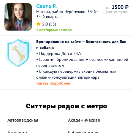
Света Р.
1500 ₽
от
Москва, район Черёмушки, 33-й–
цена за сутки
34-й кварталы
5.0
(55)
9 повторных заказов
Бронирование на сайте — безопасность для Вас
и собаки:
• Поддержка Догси 24/7
• Гарантия бронирования — без неожиданностей
перед вылетом
• В каждую передержку входит бесплатная
онлайн-консультация ветеринара
Узнать подробнее
Ситтеры рядом с метро
Автозаводская
Академическая
Аэропорт
Бабушкинская