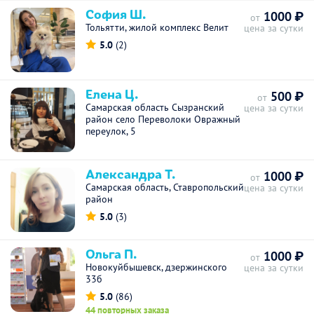
София Ш.
1000 ₽
от
Тольятти, жилой комплекс Велит
цена за сутки
5.0
(2)
Елена Ц.
500 ₽
от
Самарская область Сызранский
цена за сутки
район село Переволоки Овражный
переулок, 5
Александра Т.
1000 ₽
от
Самарская область, Ставропольский
цена за сутки
район
5.0
(3)
Ольга П.
1000 ₽
от
Новокуйбышевск, дзержинского
цена за сутки
33б
5.0
(86)
44 повторных заказа