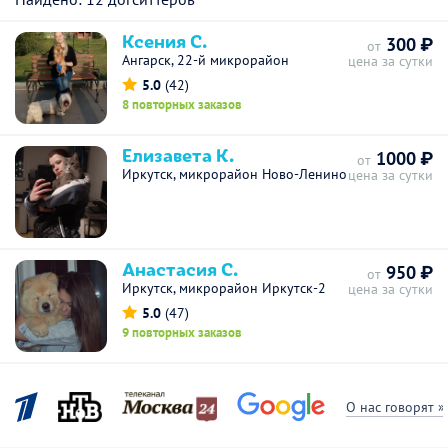
Ксения С.
300 ₽
от
Ангарск, 22-й микрорайон
цена за сутки
5.0
(42)
8 повторных заказов
Елизавета К.
1000 ₽
от
Иркутск, микрорайон Ново-Ленино
цена за сутки
Анастасия С.
950 ₽
от
Иркутск, микрорайон Иркутск-2
цена за сутки
5.0
(47)
9 повторных заказов
О нас говорят »