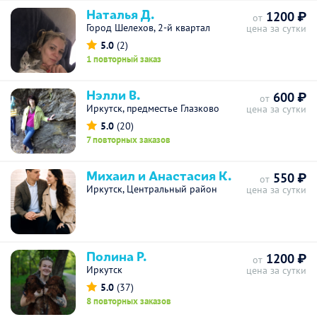
Наталья Д.
1200 ₽
от
Город Шелехов, 2-й квартал
цена за сутки
5.0
(2)
1 повторный заказ
Нэлли В.
600 ₽
от
Иркутск, предместье Глазково
цена за сутки
5.0
(20)
7 повторных заказов
Михаил и Анастасия К.
550 ₽
от
Иркутск, Центральный район
цена за сутки
Полина Р.
1200 ₽
от
Иркутск
цена за сутки
5.0
(37)
8 повторных заказов