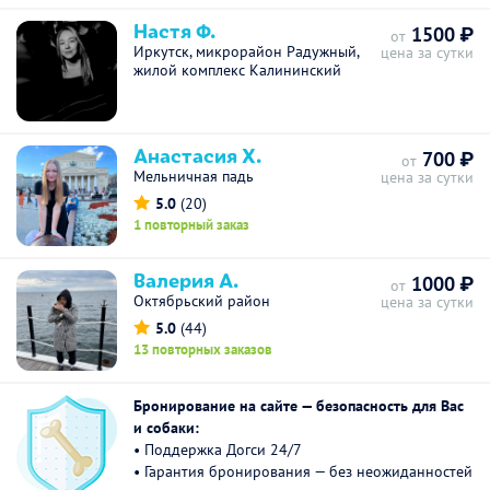
Настя Ф.
1500 ₽
от
Иркутск, микрорайон Радужный,
цена за сутки
жилой комплекс Калининский
Анастасия Х.
700 ₽
от
Мельничная падь
цена за сутки
5.0
(20)
1 повторный заказ
Валерия А.
1000 ₽
от
Октябрьский район
цена за сутки
5.0
(44)
13 повторных заказов
Бронирование на сайте — безопасность для Вас
и собаки:
• Поддержка Догси 24/7
• Гарантия бронирования — без неожиданностей