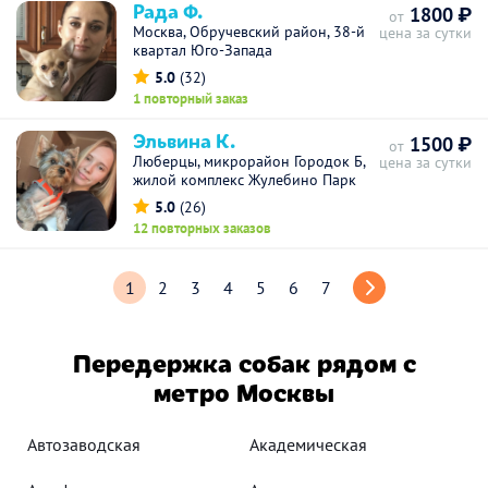
Рада Ф.
1800 ₽
от
Москва, Обручевский район, 38-й
цена за сутки
квартал Юго-Запада
5.0
(32)
1 повторный заказ
Эльвина К.
1500 ₽
от
Люберцы, микрорайон Городок Б,
цена за сутки
жилой комплекс Жулебино Парк
5.0
(26)
12 повторных заказов
1
2
3
4
5
6
7
Передержка собак рядом с
метро Москвы
Автозаводская
Академическая