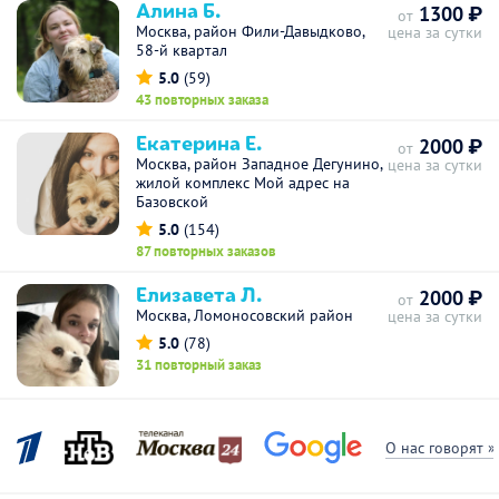
Алина Б.
1300 ₽
от
Москва, район Фили-Давыдково,
цена за сутки
58-й квартал
5.0
(59)
43 повторных заказа
Екатерина Е.
2000 ₽
от
Москва, район Западное Дегунино,
цена за сутки
жилой комплекс Мой адрес на
Базовской
5.0
(154)
87 повторных заказов
Елизавета Л.
2000 ₽
от
Москва, Ломоносовский район
цена за сутки
5.0
(78)
31 повторный заказ
О нас говорят »