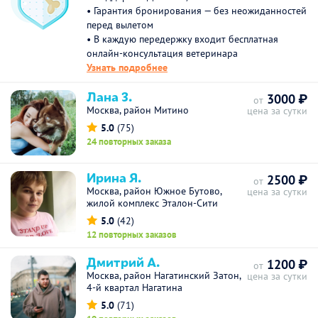
• Гарантия бронирования — без неожиданностей
перед вылетом
• В каждую передержку входит бесплатная
онлайн-консультация ветеринара
Узнать подробнее
Лана З.
3000 ₽
от
Москва, район Митино
цена за сутки
5.0
(75)
24 повторных заказа
Ирина Я.
2500 ₽
от
Москва, район Южное Бутово,
цена за сутки
жилой комплекс Эталон-Сити
5.0
(42)
12 повторных заказов
Дмитрий А.
1200 ₽
от
Москва, район Нагатинский Затон,
цена за сутки
4-й квартал Нагатина
5.0
(71)