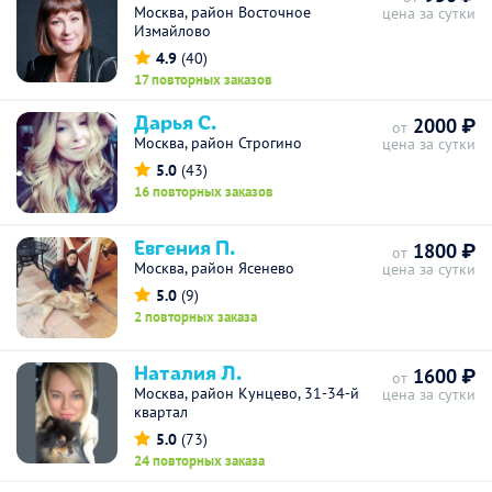
Москва, район Восточное
цена за сутки
Измайлово
4.9
(40)
17 повторных заказов
Дарья С.
2000 ₽
от
Москва, район Строгино
цена за сутки
5.0
(43)
16 повторных заказов
Евгения П.
1800 ₽
от
Москва, район Ясенево
цена за сутки
5.0
(9)
2 повторных заказа
Наталия Л.
1600 ₽
от
Москва, район Кунцево, 31-34-й
цена за сутки
квартал
5.0
(73)
24 повторных заказа