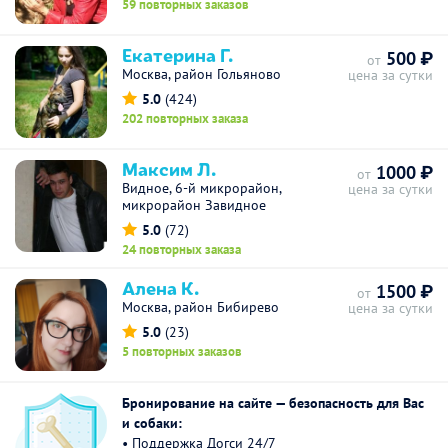
59 повторных заказов
Екатерина Г.
500 ₽
от
Москва, район Гольяново
цена за сутки
5.0
(424)
202 повторных заказа
Максим Л.
1000 ₽
от
Видное, 6-й микрорайон,
цена за сутки
микрорайон Завидное
5.0
(72)
24 повторных заказа
Алена К.
1500 ₽
от
Москва, район Бибирево
цена за сутки
5.0
(23)
5 повторных заказов
Бронирование на сайте — безопасность для Вас
и собаки:
• Поддержка Догси 24/7