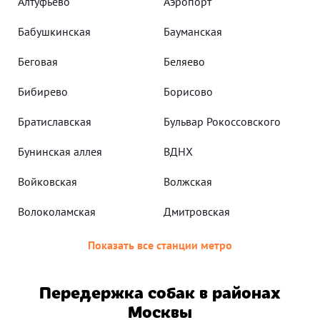
Алтуфьево
Аэропорт
Бабушкинская
Бауманская
Беговая
Беляево
Бибирево
Борисово
Братиславская
Бульвар Рокоссовского
Бунинская аллея
ВДНХ
Войковская
Волжская
Волоколамская
Дмитровская
Показать все станции метро
Передержка собак в районах
Москвы