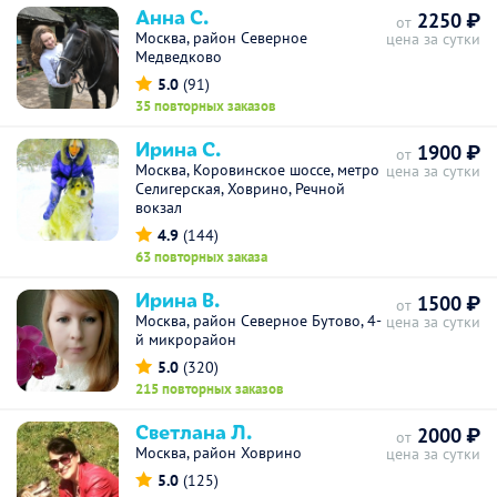
Анна С.
2250 ₽
от
Москва, район Северное
цена за сутки
Медведково
5.0
(91)
35 повторных заказов
Ирина С.
1900 ₽
от
Москва, Коровинское шоссе, метро
цена за сутки
Селигерская, Ховрино, Речной
вокзал
4.9
(144)
63 повторных заказа
Ирина В.
1500 ₽
от
Москва, район Северное Бутово, 4-
цена за сутки
й микрорайон
5.0
(320)
215 повторных заказов
Светлана Л.
2000 ₽
от
Москва, район Ховрино
цена за сутки
5.0
(125)