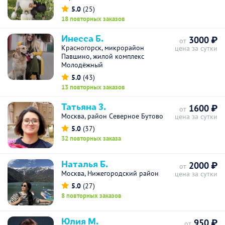
5.0
(25)
18 повторных заказов
Инесса Б.
3000 ₽
от
Красногорск, микрорайон
цена за сутки
Павшино, жилой комплекс
Молодёжный
5.0
(43)
13 повторных заказов
Татьяна З.
1600 ₽
от
Москва, район Северное Бутово
цена за сутки
5.0
(37)
32 повторных заказа
Наталья Б.
2000 ₽
от
Москва, Нижегородский район
цена за сутки
5.0
(27)
8 повторных заказов
Юлия М.
950 ₽
от