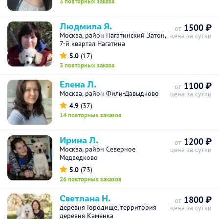
3 повторных заказа
Людмила Я.
1500 ₽
от
Москва, район Нагатинский Затон,
цена за сутки
7-й квартал Нагатина
5.0
(17)
3 повторных заказа
Елена Л.
1100 ₽
от
Москва, район Фили-Давыдково
цена за сутки
4.9
(37)
14 повторных заказов
Ирина Л.
1200 ₽
от
Москва, район Северное
цена за сутки
Медведково
5.0
(73)
26 повторных заказов
Светлана Н.
1800 ₽
от
деревня Городище, территория
цена за сутки
деревня Каменка