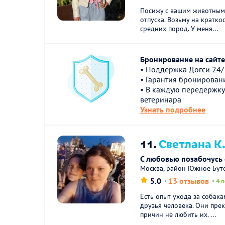
Посижу с вашим животным 
отпуска. Возьму на кратко
средних пород. У меня...
Бронирование на сайте 
• Поддержка Догси 24/
• Гарантия бронирован
• В каждую передержку
ветеринара
Узнать подробнее
11.
Светлана К
С любовью позабочусь
Москва, район Южное Бут
5.0
13 отзывов
4 
Есть опыт ухода за собака
друзья человека. Они прек
причин не любить их. ...