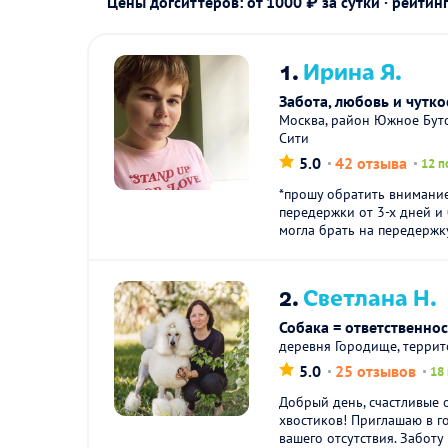
Цены догситтеров: от 1000 ₽ за сутки · рейтин
1.
Ирина Я.
Забота, любовь и чутк
Москва, район Южное Буто
Сити
5.0
42 отзыва
12 п
*прошу обратить внимание
передержки от 3-х дней и 
могла брать на передержку
2.
Светлана Н.
Собака = ответственнос
деревня Городище, терри
5.0
25 отзывов
18
Добрый день, счастливые 
хвостиков! Приглашаю в г
вашего отсутствия. Заботу 