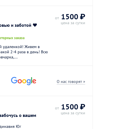
1500 ₽
от
цена за сутки
вью и заботой ♥️
вторных заказа
ой удаленкой! Живем в
бакой 2-4 раза в день! Всю
вчарка,...
О нас говорят »
1500 ₽
от
цена за сутки
забочусь о вашем
динавия Юг