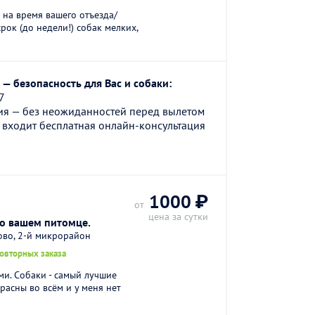
на время вашего отъезда/
срок (до недели!) собак мелких,
— безопасность для Вас и собаки:
7
ия — без неожиданностей перед вылетом
 входит бесплатная онлайн-консультация
.
1000 ₽
от
цена за сутки
 о вашем питомце.
ово, 2-й микрорайон
повторных заказа
ми. Собаки - самый лучшие
расны во всём и у меня нет