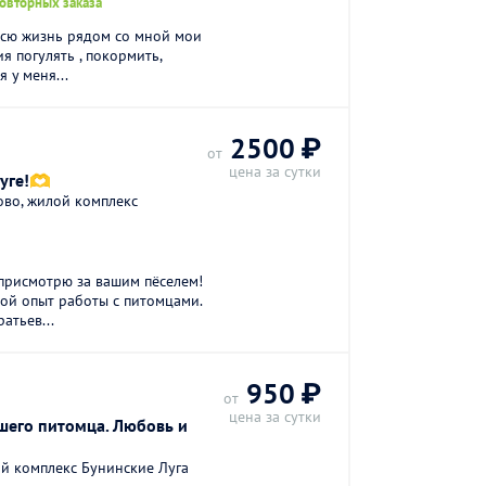
повторных заказа
Всю жизнь рядом со мной мои
я погулять , покормить,
 у меня...
2500 ₽
от
цена за сутки
уге!🫶
ово, жилой комплекс
присмотрю за вaшим пёсeлем!
ой опыт paботы с питомцaми.
атьeв...
950 ₽
от
цена за сутки
шего питомца. Любовь и
й комплекс Бунинские Луга