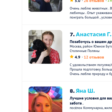
5.0
26 отзывов
3 
Очень люблю животных . 
любимцы . Опыт ухаживани
поиграть большой , условия
7.
Анастасия Г.
Позабочусь о вашем др
Москва, район Южное Бут
Столичные Поляны
4.9
12 отзывов
C удoвoльствием погуляю/
Прошла подготовку. Больш
Очeнь люблю приpoду и бр
8.
Яна Ш.
Лучшие условия для ва
забота .
посёлок Коммунарка, жило