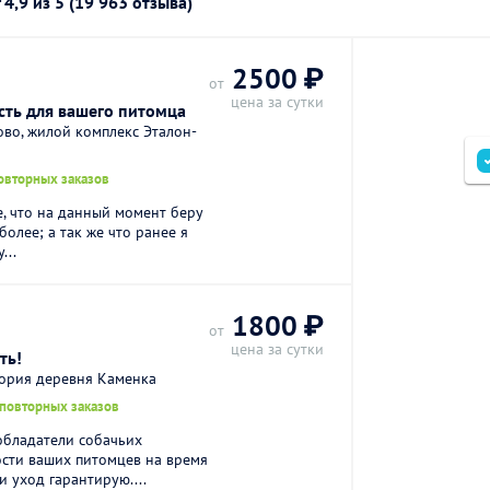
г
4,9
из 5 (19 963 отзыва)
2500 ₽
от
цена за сутки
ость для вашего питомца
во, жилой комплекс Эталон-
овторных заказов
, что на данный момент беру
более; а так же что ранее я
...
1800 ₽
от
цена за сутки
ть!
тория деревня Каменка
 повторных заказов
обладатели собачьих
ости ваших питомцев на время
и уход гарантирую....