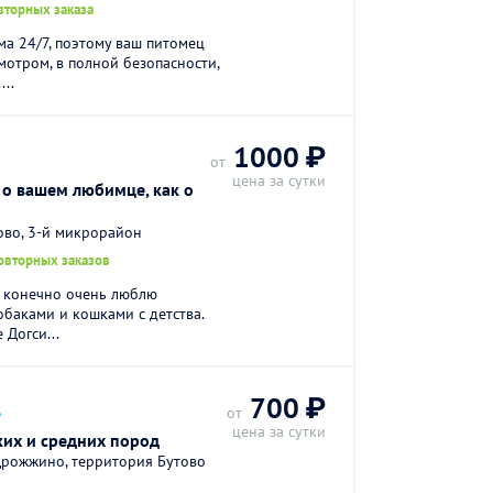
вторных заказа
ма 24/7, поэтому ваш питомец
мотром, в полной безопасности,
...
1000 ₽
от
цена за сутки
 о вашем любимце, как о
ово, 3-й микрорайон
овторных заказов
и конечно очень люблю
обаками и кошками с детства.
Догси...
.
700 ₽
от
цена за сутки
ких и средних пород
Дрожжино, территория Бутово