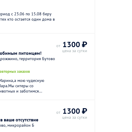
ериод с 23.06 по 15.08 беру
тех кто остается один дома в
1300 ₽
от
цена за сутки
любимым питомцем!
Дрожжино, территория Бутово
повторных заказов
 Марина,а мою чудесную
Лара.Мы ситеры со
вотных и заботимся...
1300 ₽
от
цена за сутки
в ваше отсутствие
ово, микрорайон Б