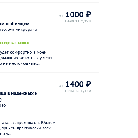
1000 ₽
от
цена за сутки
шим любимцем
ово, 3-й микрорайон
овторных заказа
будет комфортно в моей
 домашних животных у меня
ю не многолюдные,...
1400 ₽
от
цена за сутки
мца в надежных и
)
ово
 Наталья, проживаю в Южном
 причем практически всех
а у...