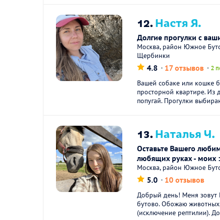
12.
Настя Я.
Долгие прогулки с ва
Москва, район Южное Бут
Щербинки
4.8
17 отзывов
2 п
Вашей собаке или кошке 
просторной квартире. Из
попугай. Прогулки выбира
13.
Наталья Ч.
Оставьте Вашего люби
любящих руках - моих :
Москва, район Южное Бут
5.0
10 отзывов
Добрый день! Меня зовут
бутово. Обожаю животных,
(исключение рептилии). Дом