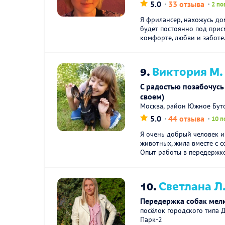
5.0
33 отзыва
2 по
Я фрилансер, нахожусь до
будет постоянно под прис
комфорте, любви и заботе.
9.
Виктория М.
С радостью позабочусь
своем)
Москва, район Южное Бут
5.0
44 отзыва
10 п
Я очень добрый человек 
животных, жила вместе с с
Опыт работы в передержке 
10.
Светлана Л
Передержка собак мел
посёлок городского типа 
Парк-2