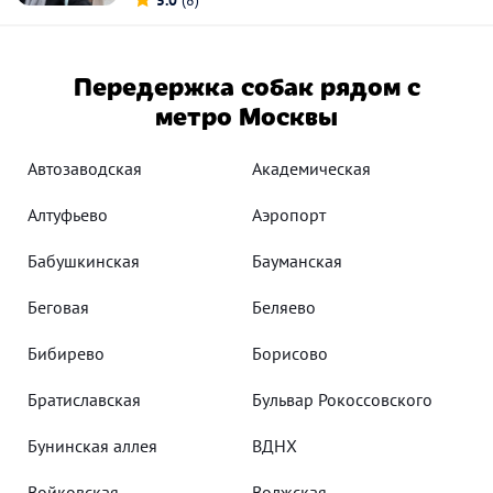
5.0
(8)
Передержка собак рядом с
метро Москвы
Автозаводская
Академическая
Алтуфьево
Аэропорт
Бабушкинская
Бауманская
Беговая
Беляево
Бибирево
Борисово
Братиславская
Бульвар Рокоссовского
Бунинская аллея
ВДНХ
Войковская
Волжская