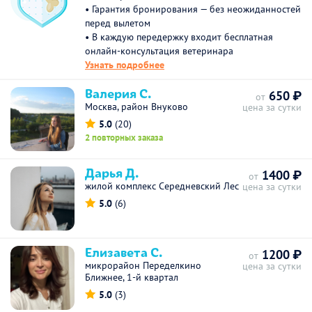
• Гарантия бронирования — без неожиданностей
перед вылетом
• В каждую передержку входит бесплатная
онлайн-консультация ветеринара
Узнать подробнее
Валерия С.
650 ₽
от
Москва, район Внуково
цена за сутки
5.0
(20)
2 повторных заказа
Дарья Д.
1400 ₽
от
жилой комплекс Середневский Лес
цена за сутки
5.0
(6)
Елизавета С.
1200 ₽
от
микрорайон Переделкино
цена за сутки
Ближнее, 1-й квартал
5.0
(3)