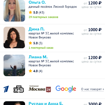
Ольга О.
1200 ₽
от
дачный посёлок Лесной Городок
цена за сутки
5.0
(43)
29 повторных заказов
Дина П.
1000 ₽
от
квартал № 37, жилой комплекс
цена за сутки
Новое Внуково
5.0
(3)
1 повторный заказ
Лиана М.
1200 ₽
от
квартал № 37, жилой комплекс
цена за сутки
Новое Внуково
4.0
(4)
О нас говорят »
Руслан и Анна Б.
3000 ₽
от