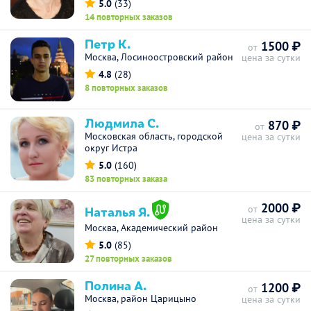
5.0
(33)
14 повторных заказов
Петр К.
1500 ₽
от
Москва, Лосиноостровский район
цена за сутки
4.8
(28)
8 повторных заказов
Людмила С.
870 ₽
от
Московская область, городской
цена за сутки
округ Истра
5.0
(160)
83 повторных заказа
2000 ₽
Наталья Я.
от
цена за сутки
Москва, Академический район
5.0
(85)
27 повторных заказов
Полина А.
1200 ₽
от
Москва, район Царицыно
цена за сутки