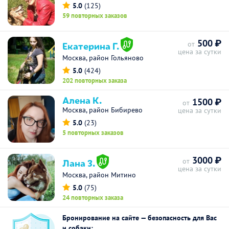
5.0
(125)
59 повторных заказов
500 ₽
Екатерина Г.
от
цена за сутки
Москва, район Гольяново
5.0
(424)
202 повторных заказа
Алена К.
1500 ₽
от
Москва, район Бибирево
цена за сутки
5.0
(23)
5 повторных заказов
3000 ₽
Лана З.
от
цена за сутки
Москва, район Митино
5.0
(75)
24 повторных заказа
Бронирование на сайте — безопасность для Вас
и собаки: