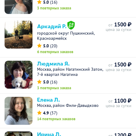
5.0
(16)
3 повторных заказа
1500 ₽
Аркадий Р.
от
цена за сутки
городской округ Пушкинский,
Красноармейск
5.0
(20)
6 повторных заказов
Людмила Я.
1500 ₽
от
Москва, район Нагатинский Затон,
цена за сутки
7-й квартал Нагатина
5.0
(16)
3 повторных заказа
Елена Л.
1100 ₽
от
Москва, район Фили-Давыдково
цена за сутки
4.9
(37)
14 повторных заказов
Ирина Л.
1200 ₽
от