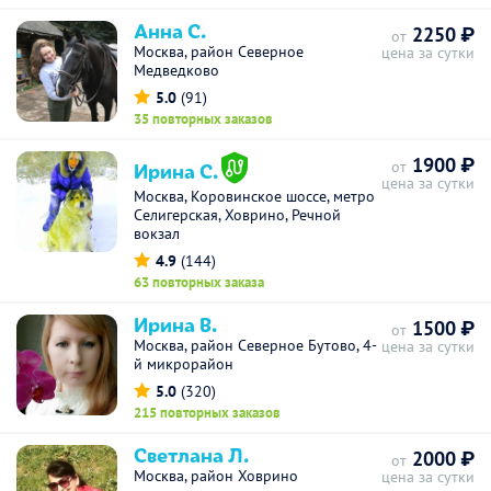
Анна С.
2250 ₽
от
Москва, район Северное
цена за сутки
Медведково
5.0
(91)
35 повторных заказов
1900 ₽
Ирина С.
от
цена за сутки
Москва, Коровинское шоссе, метро
Селигерская, Ховрино, Речной
вокзал
4.9
(144)
63 повторных заказа
Ирина В.
1500 ₽
от
Москва, район Северное Бутово, 4-
цена за сутки
й микрорайон
5.0
(320)
215 повторных заказов
Светлана Л.
2000 ₽
от
Москва, район Ховрино
цена за сутки