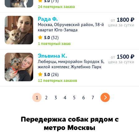
5.0
(73)
24 повторных заказа
Рада Ф.
1800 ₽
от
Москва, Обручевский район, 38-й
цена за сутки
квартал Юго-Запада
5.0
(32)
1 повторный заказ
Эльвина К.
1500 ₽
от
Люберцы, микрорайон Городок Б,
цена за сутки
жилой комплекс Жулебино Парк
5.0
(26)
12 повторных заказов
1
2
3
4
5
6
7
Передержка собак рядом с
метро Москвы