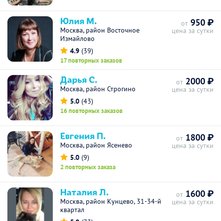
Юлия М.
950 ₽
от
Москва, район Восточное
цена за сутки
Измайлово
4.9
(39)
17 повторных заказов
Дарья С.
2000 ₽
от
Москва, район Строгино
цена за сутки
5.0
(43)
16 повторных заказов
Евгения П.
1800 ₽
от
Москва, район Ясенево
цена за сутки
5.0
(9)
2 повторных заказа
Наталия Л.
1600 ₽
от
Москва, район Кунцево, 31-34-й
цена за сутки
квартал