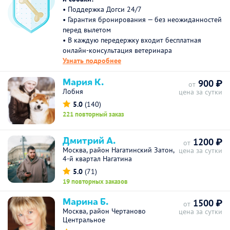
• Поддержка Догси 24/7
• Гарантия бронирования — без неожиданностей
перед вылетом
• В каждую передержку входит бесплатная
онлайн-консультация ветеринара
Узнать подробнее
Мария К.
900 ₽
от
Лобня
цена за сутки
5.0
(140)
221 повторный заказ
Дмитрий А.
1200 ₽
от
Москва, район Нагатинский Затон,
цена за сутки
4-й квартал Нагатина
5.0
(71)
19 повторных заказов
Марина Б.
1500 ₽
от
Москва, район Чертаново
цена за сутки
Центральное