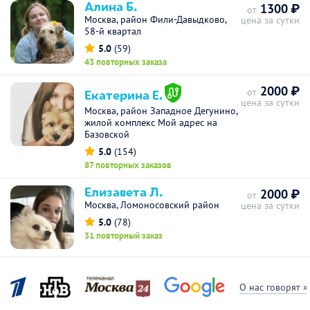
Алина Б.
1300 ₽
от
Москва, район Фили-Давыдково,
цена за сутки
58-й квартал
5.0
(59)
43 повторных заказа
2000 ₽
Екатерина Е.
от
цена за сутки
Москва, район Западное Дегунино,
жилой комплекс Мой адрес на
Базовской
5.0
(154)
87 повторных заказов
Елизавета Л.
2000 ₽
от
Москва, Ломоносовский район
цена за сутки
5.0
(78)
31 повторный заказ
О нас говорят »