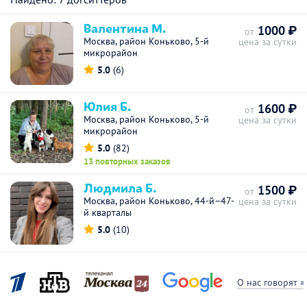
Валентина М.
1000 ₽
от
Москва, район Коньково, 5-й
цена за сутки
микрорайон
5.0
(6)
Юлия Б.
1600 ₽
от
Москва, район Коньково, 5-й
цена за сутки
микрорайон
5.0
(82)
13 повторных заказов
Людмила Б.
1500 ₽
от
Москва, район Коньково, 44-й–47-
цена за сутки
й кварталы
5.0
(10)
О нас говорят »