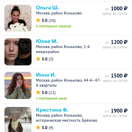
Ольга Ш.
1000 ₽
от
Москва, район Коньково
цена за сутки
5.0
(26)
6 повторных заказов
Юлия М.
1200 ₽
от
Москва, район Коньково, 1-й
цена за сутки
микрорайон
5.0
(3)
Инна И.
1500 ₽
от
Москва, район Коньково, 44-й–47-
цена за сутки
й кварталы
5.0
(12)
1 повторный заказ
Кристина Ф.
1900 ₽
от
Москва, район Коньково,
цена за сутки
историческая местность Брёхово
5.0
(4)