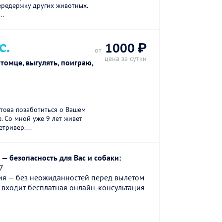
передержку других животных.
..
С.
1000 ₽
от
цена за сутки
томце, выгулять, поиграю,
това позаботиться о Вашем
е. Со мной уже 9 лет живет
тривер....
— безопасность для Вас и собаки:
7
ия — без неожиданностей перед вылетом
 входит бесплатная онлайн-консультация