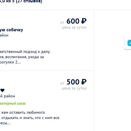
5,0
из 5 (27 отзывов)
600 ₽
от
цена за сутки
ую собачку
район
етственный подход к делу.
, воспитания, ухода за
огулки 2...
500 ₽
от
цена за сутки
и❤️
ий район
повторный заказ
 с кем оставить любимого
отдыхать и знать, что с ним все
есы...