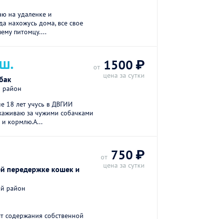
аю на удаленке и
да нахожусь дома, все свое
ему питомцу....
 Ш.
1500 ₽
от
цена за сутки
бак
й район
не 18 лет учусь в ДВГИИ
ухаживаю за чужими собачками
 и кормлю.А...
750 ₽
от
цена за сутки
й передержке кошек и
ий район
т содержания собственной