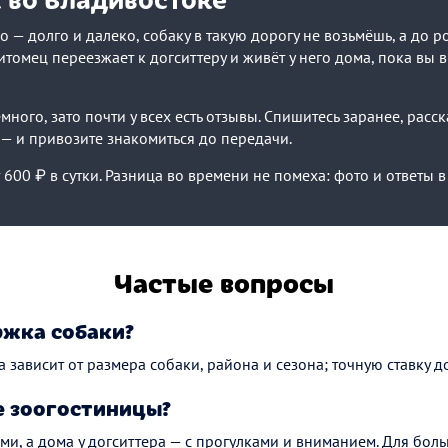
о — долго и далеко, собаку в такую дорогу не возьмёшь, а до 
томец переезжает к догситтеру и живёт у него дома, пока вы в
ного, зато почти у всех есть отзывы. Спишитесь заранее, расс
 — и привозите знакомиться до передачи.
600 ₽ в сутки. Разница во времени не помеха: фото и ответы в 
Частые вопросы
ржка собаки?
а зависит от размера собаки, района и сезона; точную ставку до
 зоогостиницы?
ми, а дома у догситтера — с прогулками и вниманием. Для боль