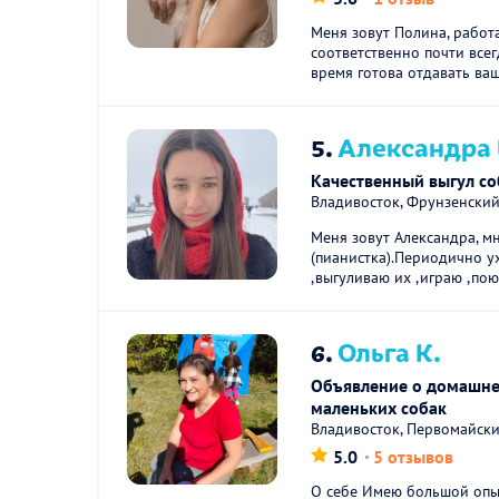
Меня зовут Полина, работ
соответственно почти всег
время готова отдавать ваш
5.
Александра
Качественный выгул со
Владивосток, Фрунзенски
Меня зовут Александра, м
(пианистка).Периодично 
,выгуливаю их ,играю ,пою
6.
Ольга К.
Объявление о домашне
маленьких собак
Владивосток, Первомайск
5.0
5 отзывов
О себе Имею большой опы