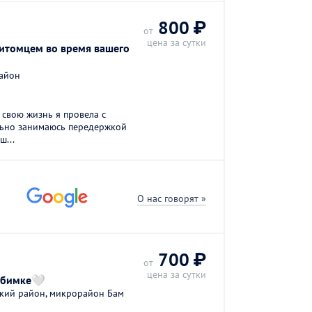
800 ₽
от
цена за сутки
итомцем во время вашего
район
 свою жизнь я провела с
льно занимаюсь передержкой
ш...
О нас говорят »
700 ₽
от
цена за сутки
юбимке🤍
ский район, микрорайон Бам