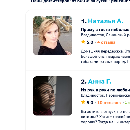
Цены догситтеров: от 600 ₽ за сутки · рейтинг
1.
Наталья А.
Приму в гости небольш
Владивосток, Ленинский 
5.0
4 отзыва
Домашняя передержка. Отв
Большой опыт выращивания
собаками разных пород. Пр
2.
Анна Г.
Из рук в руки по любв
Владивосток, Первомайск
5.0
10 отзывов
1 
Вы хотите в отпуск, но не
питомца? Хотите спокойно 
хорошо? Тогда наши интер