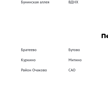
Бунинская аллея
ВДНХ
П
Братеево
Бутово
Куркино
Митино
Район Очаково
САО