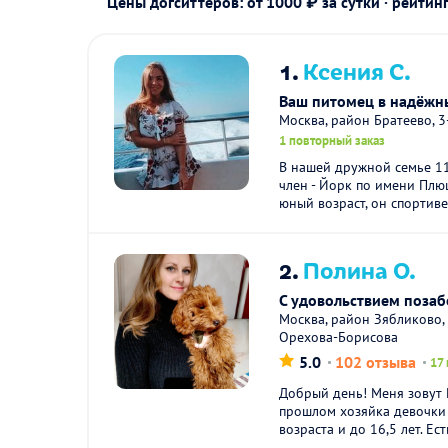
Цены догситтеров: от 1000 ₽ за сутки · рейтин
1.
Ксения С.
Ваш питомец в надёжн
Москва, район Братеево, 
1 повторный заказ
В нашей дружной семье 11
член - Йорк по имени Плюш
юный возраст, он спортивен
2.
Полина О.
С удовольствием позаб
Москва, район Зябликово,
Орехова-Борисова
5.0
102 отзыва
17
Добрый день! Меня зовут 
прошлом хозяйка девочки
возраста и до 16,5 лет. Ес