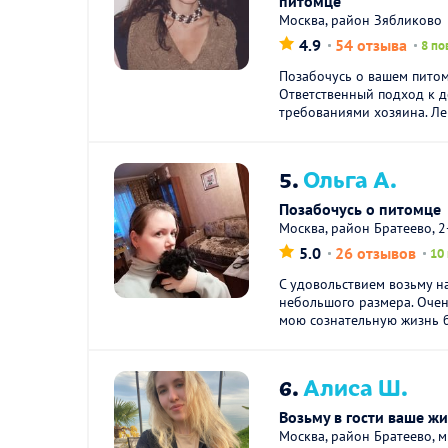
питомце
Москва, район Зябликово
4.9
54 отзыва
8 по
Позабочусь о вашем питом
Ответственный подход к д
требованиями хозяина. Лек
5.
Ольга А.
Позабочусь о питомце
Москва, район Братеево, 
5.0
26 отзывов
10
С удовольствием возьму н
небольшого размера. Оче
мою сознательную жизнь б
6.
Алиса Ш.
Возьму в гости ваше жи
Москва, район Братеево, 