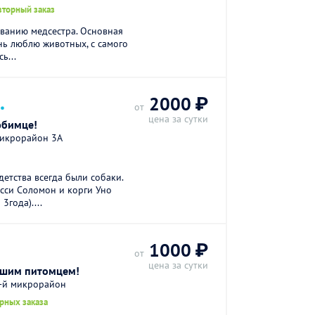
вторный заказ
ованию медсестра. Основная
нь люблю животных, с самого
ь...
.
2000 ₽
от
цена за сутки
юбимце!
микрорайон 3А
етства всегда были собаки.
усси Соломон и корги Уно
3года)....
1000 ₽
от
цена за сутки
вашим питомцем!
2-й микрорайон
рных заказа