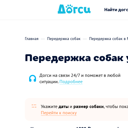
Найти дог
Главная
Передержка собак
Передержка собак в 
Передержка собак 
Догси на связи 24/7 и поможет в любой
ситуации.
Подробнее
Укажите
даты
и
размер собаки
, чтобы пока
Перейти к поиску