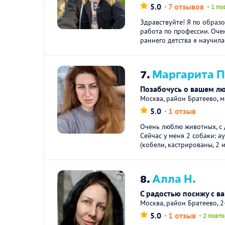
5.0
7 отзывов
1 по
Здравствуйте! Я по образ
работа по профессии. Оче
раннего детства я научилас
7.
Маргарита П
Позабочусь о вашем л
Москва, район Братеево, 
5.0
1 отзыв
Очень люблю животных, с д
Сейчас у меня 2 собаки: а
(кобели, кастрированы, 2 и 
8.
Алла Н.
С радостью посижу с 
Москва, район Братеево, 
5.0
1 отзыв
2 повто