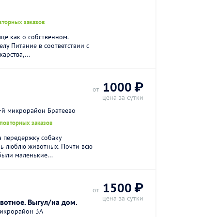
вторных заказов
це как о собственном.
елу Питание в соответствии с
арства,...
1000 ₽
от
цена за сутки
2-й микрорайон Братеево
 повторных заказов
а передержку собаку
нь люблю животных. Почти всю
ыли маленькие...
1500 ₽
от
цена за сутки
вотное. Выгул/на дом.
микрорайон 3А