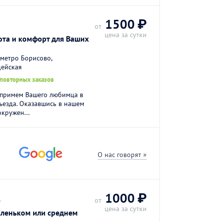
1500 ₽
от
цена за сутки
ота и комфорт для Ваших
 метро Борисово,
дейская
 повторных заказов
 примем Вашего любимца в
ъезда. Оказавшись в нашем
кружен...
О нас говорят »
.
1000 ₽
от
цена за сутки
аленьком или среднем