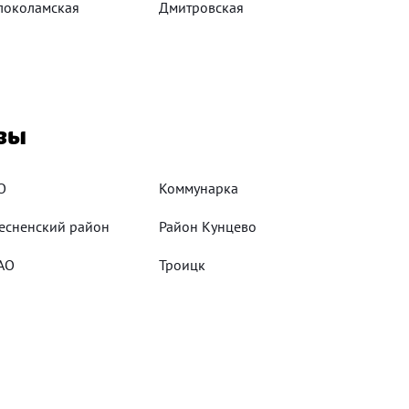
локоламская
Дмитровская
вы
О
Коммунарка
есненский район
Район Кунцево
АО
Троицк