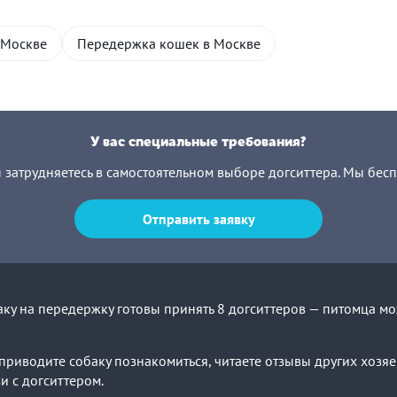
 Москве
Передержка кошек в Москве
У вас специальные требования?
ы затрудняетесь в самостоятельном выборе догситтера. Мы бес
Отправить заявку
ку на передержку готовы принять 8 догситтеров — питомца мо
приводите собаку познакомиться, читаете отзывы других хозяев
зи с догситтером.