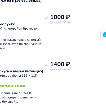
г
4,9
из 5 (19 992 отзыва)
1000 ₽
от
цена за сутки
ых руках!
3-й микрорайон Братеево
 лет назад появился новый
. Не смотря на свой уже не
 и...
1400 ₽
от
цена за сутки
очусь о вашем питомце:-)
 микрорайоны 11В и 11Г
 повторных заказов
Полина, мне 36 лет В
 лабрадора с щенячьего
ть большой...