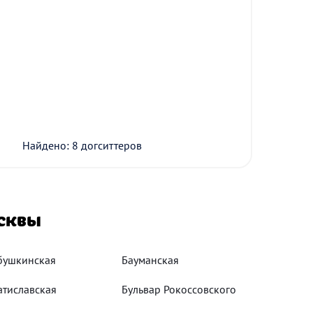
Найдено: 8 догситтеров
сквы
бушкинская
Бауманская
атиславская
Бульвар Рокоссовского