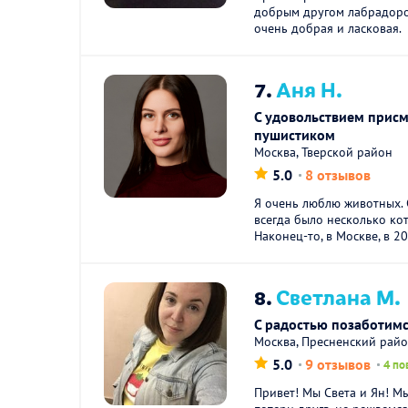
добрым другом лабрадоро
очень добрая и ласковая.
7.
Аня Н.
С удовольствием прис
пушистиком
Москва, Тверской район
5.0
8 отзывов
Я очень люблю животных. С
всегда было несколько кот
Наконец-то, в Москве, в 202
8.
Светлана М.
С радостью позаботимс
Москва, Пресненский рай
5.0
9 отзывов
4 по
Привет! Мы Света и Ян! М