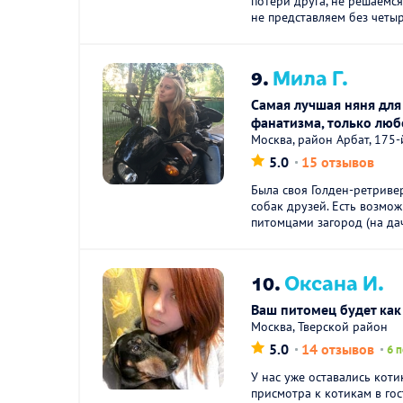
потери друга, не решаемся
не представляем без четыр
9.
Мила Г.
Самая лучшая няня для
фанатизма, только люб
Москва, район Арбат, 175-
5.0
15 отзывов
Была своя Голден-ретриве
собак друзей. Есть возмо
питомцами загород (на дач
10.
Оксана И.
Ваш питомец будет ка
Москва, Тверской район
5.0
14 отзывов
6 
У нас уже оставались коти
присмотра к котикам в гос