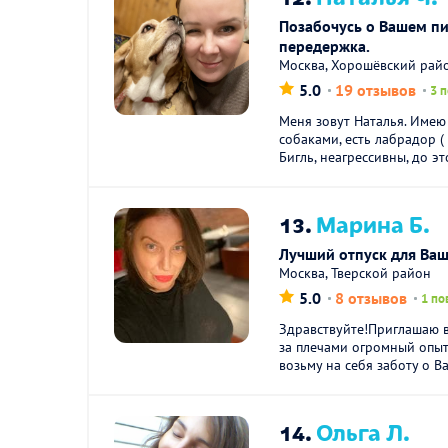
Позабочусь о Вашем пи
передержка.
Москва, Хорошёвский рай
5.0
19 отзывов
3 
Меня зовут Наталья. Име
собаками, есть лабрадор (
Бигль, неагрессивны, до это
13.
Марина Б.
Лучший отпуск для Ваш
Москва, Тверской район
5.0
8 отзывов
1 по
Здравствуйте!Приглашаю в
за плечами огромный опыт
возьму на себя заботу о Ва
14.
Ольга Л.