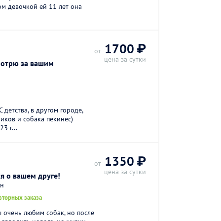
м девочкой ей 11 лет она
1700 ₽
от
цена за сутки
мотрю за вашим
 детства, в другом городе,
иков и собака пекинес)
3 г...
1350 ₽
от
цена за сутки
я о вашем друге!
он
вторных заказа
ы очень любим собак, но после