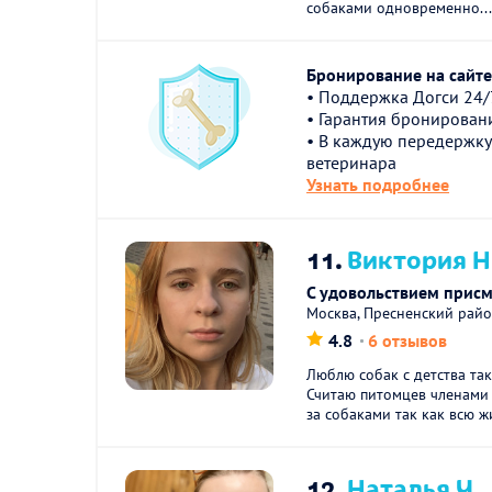
собаками одновременно..
Бронирование на сайте 
• Поддержка Догси 24/
• Гарантия бронирован
• В каждую передержку
ветеринара
Узнать подробнее
11.
Виктория Н
С удовольствием прис
Москва, Пресненский рай
4.8
6 отзывов
Люблю собак с детства так
Считаю питомцев членами 
за собаками так как всю жи
12.
Наталья Ч.