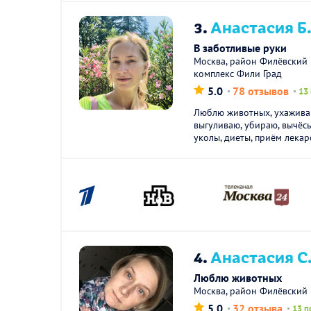
3.
Анастасия Б
В заботливые руки
Москва, район Филёвский 
комплекс Фили Град
5.0
78 отзывов
13
Люблю животных, ухаживаю
выгуливаю, убираю, вычёсы
уколы, диеты, приём лекарст
4.
Анастасия С
Люблю животных
Москва, район Филёвский
5.0
32 отзыва
13 п