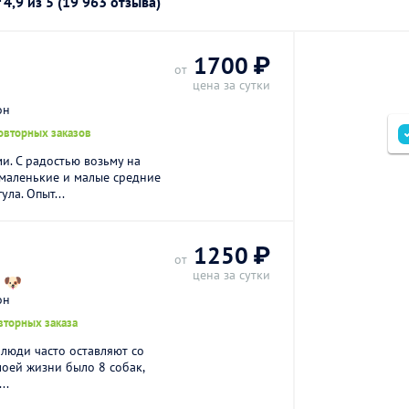
г
4,9
из 5 (19 963 отзыва)
1700 ₽
от
цена за сутки
он
овторных заказов
ми. С радостью возьму на
 маленькие и малые средние
ула. Опыт...
1250 ₽
от
цена за сутки
 🐶
он
вторных заказа
 люди часто оставляют со
моей жизни было 8 собак,
..