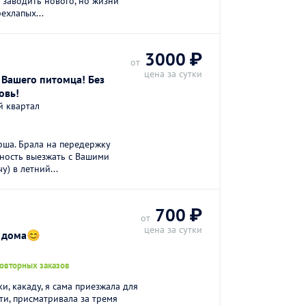
 заводить нового, но жизни
ехлапых...
3000 ₽
от
цена за сутки
 Вашего питомца! Без
овь!
й квартал
рша. Брала на передержку
жность выезжать с Вашими
у) в летний...
700 ₽
от
цена за сутки
к дома😊
повторных заказов
ки, какаду, я сама приезжала для
ти, присматривала за тремя