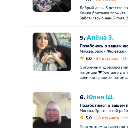
Добрый день. В детстве вс
Кошка британка прожила 1
Заботилась о нем 3 года. 2
5.
Алёна З.
Позабочусь о вашем л
Москва, район Филёвский
5.0
37 отзывов
23 
С огромным удовольствие
питомцев ❤ Улетаете в от
времени привезти питомца
6.
Юлия Ш.
Позаботимся о вашем 
Москва, Пресненский рай
5.0
16 отзывов
7 
Присмотрим за вашем пит