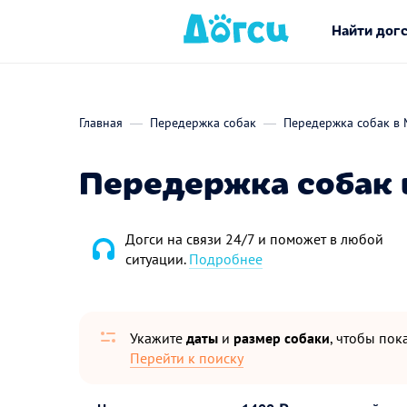
Найти дог
Главная
Передержка собак
Передержка собак в 
Передержка собак 
Догси на связи 24/7 и поможет в любой
ситуации.
Подробнее
Укажите
даты
и
размер собаки
, чтобы пока
Перейти к поиску