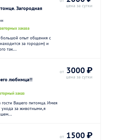
от
цена за сутки
томце. Загородная
он
повторных заказа
ю большой опыт общения с
 находится за городом) и
го так...
3000 ₽
от
цена за сутки
его любимца!!
вторный заказ
 гости Вашего питомца. Имея
 ухода за животными,я
шем...
1500 ₽
от