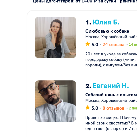
Цены догситтеров: от 1400 ₽ за сутки · рейтин
1.
Юлия Б.
С любовью к собаке
Москва, Хорошёвский рай
5.0
24 отзыва
14 п
20+ лет в уходе за собака
передержку собаку (мини,
породы), с выгулом/без выг
2.
Евгений Н.
Собачий нянь с опытом
Москва, Хорошевский рай
5.0
8 отзывов
2 по
Привет хозяин/ка! Почему
мной своих хвостатых? В 
одна своя (овчарка) и 7 на.