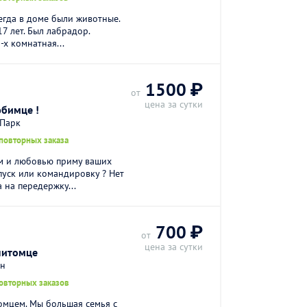
егда в доме были животные.
7 лет. Был лабрадор.
-х комнатная...
1500 ₽
от
цена за сутки
юбимце !
 Парк
повторных заказа
м и любовью приму ваших
пуск или командировку ? Нет
 на передержку...
700 ₽
от
цена за сутки
питомце
он
повторных заказов
омцем. Мы большая семья с