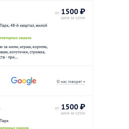
.
1500 ₽
от
цена за сутки
Парк, 48-й квартал, жилой
 повторных заказов
 за ними, играю, кормлю,
ваю, коготочки, стрижка,
в - при...
О нас говорят »
.
1500 ₽
от
цена за сутки
 Парк
овторных заказов