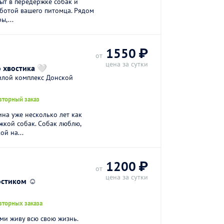
пыт в передержке собак и
аботой вашего питомца. Рядом
ы,...
1550 ₽
от
цена за сутки
 хвостика 🤍
илой комплекс Донской
вторный заказ
ина уже несколько лет как
жкой собак. Cобaк люблю,
ой на...
1200 ₽
от
цена за сутки
остиком ☺️
вторных заказа
ами живу всю свою жизнь.