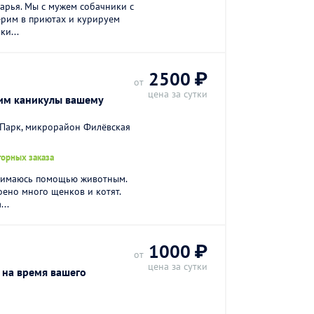
Дарья. Мы с мужем собачники с
ерим в приютах и курируем
ки...
2500 ₽
от
цена за сутки
оим каникулы вашему
 Парк, микрорайон Филёвская
торных заказа
занимаюсь помощью животным.
оено много щенков и котят.
...
1000 ₽
от
цена за сутки
 на время вашего