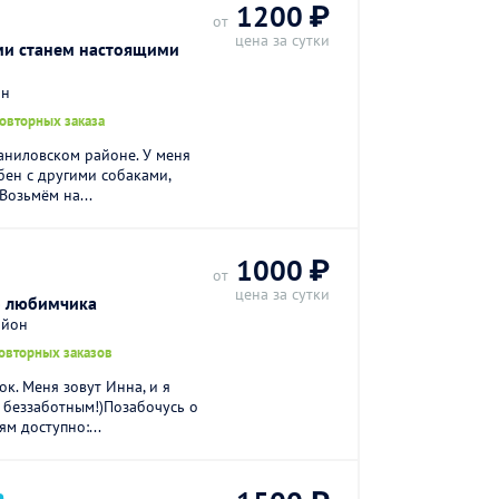
1200 ₽
от
цена за сутки
ми станем настоящими
он
повторных заказа
Даниловском районе. У меня
ен с другими собаками,
Возьмём на...
1000 ₽
от
цена за сутки
о любимчика
айон
повторных заказов
к. Меня зовут Инна, и я
к беззаботным!)Позабочусь о
м доступно:...