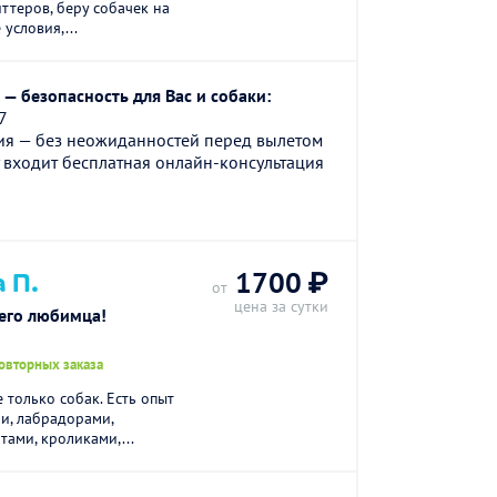
ттеров, беру собачек на
условия,...
— безопасность для Вас и собаки:
7
ия — без неожиданностей перед вылетом
 входит бесплатная онлайн-консультация
 П.
1700 ₽
от
цена за сутки
его любимца!
овторных заказа
 только собак. Есть опыт
ми, лабрадорами,
тами, кроликами,...