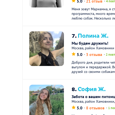
5.0
21 отзыв
4 пов
Меня зовут Мариамна, я ст
программиста, много врем
люблю собак. Несколько ле
7.
Полина Ж.
Мы будем дружить!
Москва, район Хамовники
5.0
3 отзыва
2 пов
Доброго дня, родители че
выгулом и передержкой. В
друзей со своими собаками
8.
София Ж.
Забота о вашем питом
Москва, район Хамовники,
5.0
8 отзывов
1 по