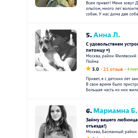
Всем привет! Меня зовут 
опытом, много лет волонт
собак. У нас дома две соба
5.
Анна Л.
С удовольствием устр
питомцу =)
Москва, район Филёвский
Пойма
5.0
21 отзыв
4 пов
Привет, я с детских лет 
В свое время было пристр
Большая часть из них жила
6.
Мариамна Б.
Займу вашего любимца
отъезда!)
Москва, Басманный район