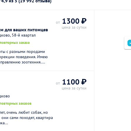
г
4,9
из 5 (19 992 отзыва)
1300 ₽
от
цена за сутки
ом для ваших питомцев
ково, 58-й квартал
 повторных заказа
оты с разными породами
оррекции поведения. Имею
правлению зоотехния....
1100 ₽
от
цена за сутки
дково
 повторных заказов
лет, очень любит собак, но
 они сами походят, квартира
ка...