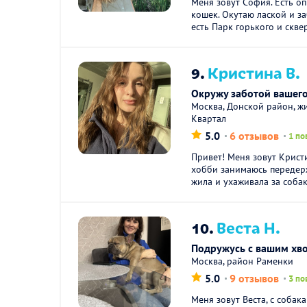
Меня зовут София. Есть о
кошек. Окутаю лаской и з
есть Парк горького и сквер
9.
Кристина В.
Окружу заботой вашего
Москва, Донской район, ж
Квартал
5.0
6 отзывов
1 по
Привет! Меня зовут Крист
хобби занимаюсь передер
жила и ухаживала за собак
10.
Веста Н.
Подружусь с вашим хв
Москва, район Раменки
5.0
9 отзывов
3 по
Меня зовут Веста, с собак