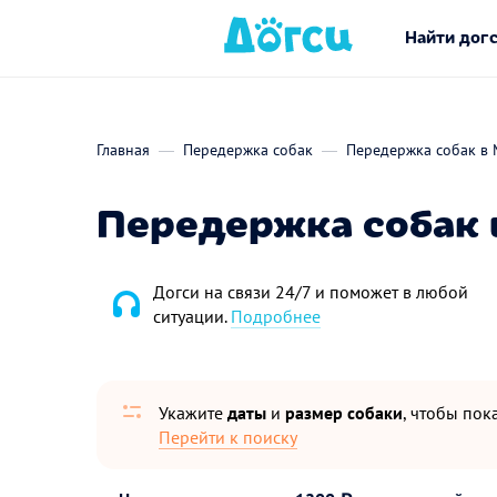
Найти дог
Главная
Передержка собак
Передержка собак в 
Передержка собак 
Догси на связи 24/7 и поможет в любой
ситуации.
Подробнее
Укажите
даты
и
размер собаки
, чтобы пока
Перейти к поиску