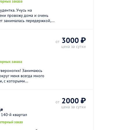
торных заказа
удентка. Учусь на
ени провожу дома и очень
т занималась передержкой,...
3000 ₽
от
цена за сутки
торных заказа
твероногих! Занимаюсь
округ меня всегда много
, с которыми...
2000 ₽
от
цена за сутки
це
 140-й квартал
вторный заказ