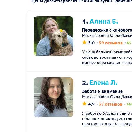
Цены догситтеров: от 1200 ₽ за сутки · рейтин
1.
Алина Б.
Передержка с кинолог
Москва, район Фили-Давыд
5.0
59 отзывов
43
У меня большой опыт раб
собак по воспитанию и к
высшее образование по на
2.
Елена Л.
Забота и внимание
Москва, район Фили-Давы
4.9
37 отзывов
14
Я работаю 5/2, есть сын 8 
обычно контактирует, если
просторная двушка, прогул