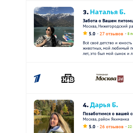
3.
Наталья Б.
Забота о Вашем питомц
Москва, Нижегородский р
5.0
27 отзывов
8 п
Всё своё детство и юност
животных, мой любимый пё
лет, это был мой сынок и 
4.
Дарья Б.
Позаботимся о вашей 
Москва, район Якиманка
5.0
26 отзывов
22