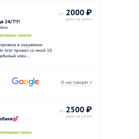
2000 ₽
от
цена за сутки
е 24/7!!!
айон
овторных заказов
ь провела в окружении
с Агат прожил со мной 10
любимый член...
О нас говорят »
2500 ₽
от
цена за сутки
собаке💕
 повторных заказа