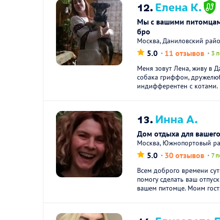
12.
Елена К.
Мы с вашими питомца
бро
Москва, Даниловский рай
5.0
11 отзывов
3 
Меня зовут Лена, живу в 
собака гриффон, дружелюб
индифферентен с котами. 
13.
Инна А.
Дом отдыха для вашег
Москва, Южнопортовый р
5.0
30 отзывов
7 
Всем доброго времени суто
помогу сделать ваш отпус
вашем питомце. Моим гостя