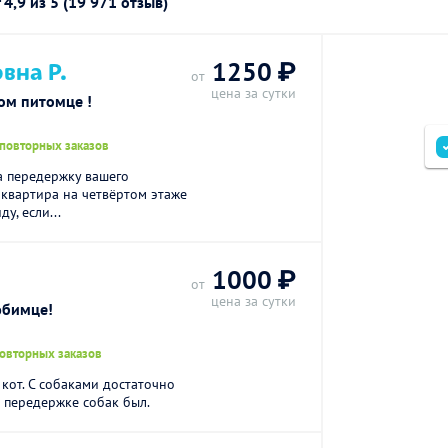
г
4,9
из 5 (19 971 отзыв)
вна Р.
1250 ₽
от
цена за сутки
ом питомце !
 повторных заказов
а передержку вашего
 квартира на четвёртом этаже
у, если...
1000 ₽
от
цена за сутки
юбимце!
повторных заказов
кот. С собаками достаточно
в передержке собак был.