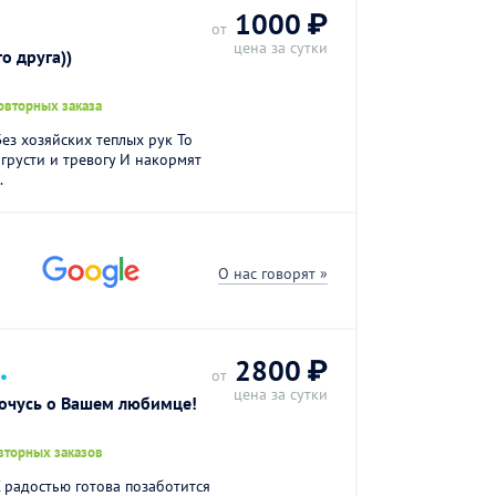
1000 ₽
от
цена за сутки
о друга))
овторных заказа
Без хозяйских теплых рук То
грусти и тревогу И накормят
.
О нас говорят »
.
2800 ₽
от
цена за сутки
бочусь о Вашем любимце!
вторных заказов
С радостью готова позаботится