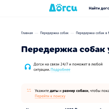
Найти дог
Главная
Передержка собак
Передержка собак в 
Передержка собак 
Догси на связи 24/7 и поможет в любой
ситуации.
Подробнее
Укажите
даты
и
размер собаки
, чтобы пока
Перейти к поиску