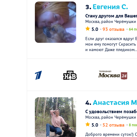
3.
Евгения С.
Стану другом для Вашег
Москва, район Черёмушки
5.0
93 отзыва
64 п
Если друг оказался вдруг 
мои ему помогут Скрасить 
и намоют Даже пледиком..
4.
Анастасия М
С удовольствием поза
Москва, район Черёмушки
5.0
52 отзыва
8 по
Доброго времени суток!) 