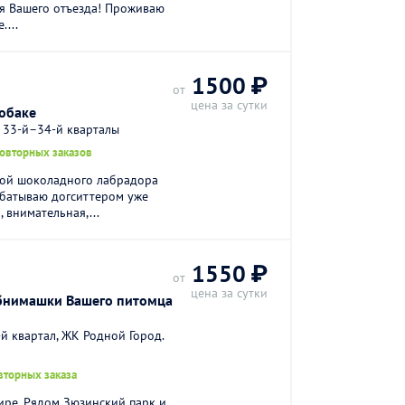
я Вашего отъезда! Проживаю
...
1500 ₽
от
цена за сутки
обаке
 33-й–34-й кварталы
повторных заказов
кой шоколадного лабрадора
абатываю догситтером уже
, внимательная,...
1550 ₽
от
цена за сутки
бнимашки Вашего питомца
й квартал, ЖК Родной Город.
вторных заказа
ире. Рядом Зюзинский парк и