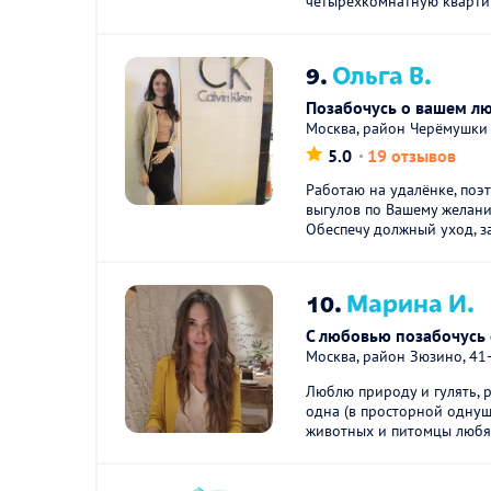
четырёхкомнатную квартиру
9.
Ольга В.
Позабочусь о вашем л
Москва, район Черёмушки
5.0
19 отзывов
Работаю на удалёнке, поэт
выгулов по Вашему желани
Обеспечу должный уход, за
10.
Марина И.
С любовью позабочусь
Москва, район Зюзино, 41
Люблю природу и гулять, 
одна (в просторной однуш
животных и питомцы любят