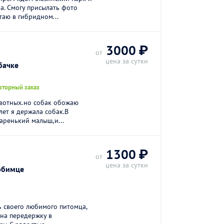
а. Смогу присылать фото
таю в гибридном...
3000 ₽
от
цена за сутки
бачке
вторный заказ
ивотных.но собак обожаю
лет я держала собак.В
аренький малыш,и...
1300 ₽
от
цена за сутки
юбимце
ь своeго любимoго питoмцa,
 нa пeредержку в