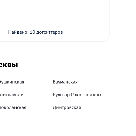
Найдено: 10 догситтеров
сквы
бушкинская
Бауманская
атиславская
Бульвар Рокоссовского
локоламская
Дмитровская