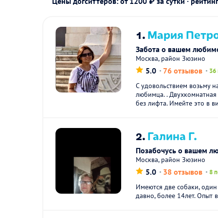
Цены догситтеров: от 1200 ₽ за сутки · рейтин
1.
Мария Петро
Забота о вашем любим
Москва, район Зюзино
5.0
76 отзывов
36
С удовольствием возьму н
любимца. . Двухкомнатная
без лифта. Имейте это в вид
2.
Галина Г.
Позабочусь о вашем л
Москва, район Зюзино
5.0
38 отзывов
8 
Имеются две собаки, один 
давно, более 14лет. Опыт 