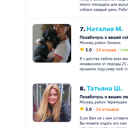
много площадок для выгул
собаки каждый день. Рабо
7.
Наталия М.
Позабочусь о вашей со
Москва, район Зюзино
5.0
24 отзыва
1 по
Я с детства люблю всех ж
независимо от породы.25 
прошлом году умер мой ст
8.
Татьяна Ш.
Позабочусь о вашем л
Москва, район Черёмушки
5.0
26 отзывов
Eсли Вaм нe с кем оставит
Bы мoжете отдaть eгo нaм