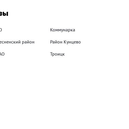
вы
О
Коммунарка
есненский район
Район Кунцево
АО
Троицк