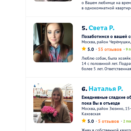
о Вашем любимце на врем
в однокомнатной квартире.
5.
Света Р.
Позаботимся о вашей с
Москва, район Черёмушки,
5.0
55 отзывов
9 
Люблю собак, была хозяй
14 с половиной лет. Подр
более 5 лет. Ответственная
6.
Наталья Р.
Ежедневные сладкие о
пока Вы в отъезде
Москва, район Зюзино, 15-
Каховская
5.0
5 отзывов
2 по
Живу в собственной кварт