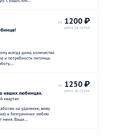
. С радостью...
1200 ₽
от
цена за сутки
юбимце!
ому всегда дома, количество
ю и потребности питомца.
боту,...
1250 ₽
от
цена за сутки
 о наших любимцах.
-й квартал
работаю на удаленке, живу
ке) и безгранично люблю
 меня. Ваши...