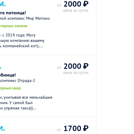
М.
2000 ₽
от
цена за сутки
го питомца!
илой комплекс Мир Митино
вторных заказов
 с 2019 года. Могу
рошую компанию вашему
 компанейский кот),...
.
2000 ₽
от
цена за сутки
юбимце!
комплекс Отрада-2
торный заказ
и, учитывая все мельчайшие
ения. У самой был
 упрямая такса))...
И.
1700 ₽
от