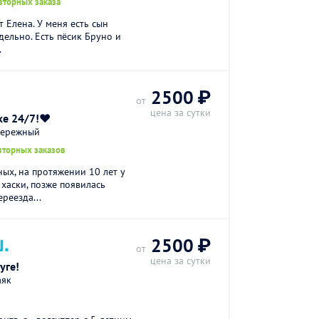
вторных заказа
 Елена. У меня есть сын
дельно. Есть пёсик Бруно и
.
2500 ₽
от
цена за сутки
ке 24/7!❤️
бережный
вторных заказов
ых, на протяжении 10 лет у
хаски, позже появилась
реезда...
.
2500 ₽
от
цена за сутки
уге!
аяк