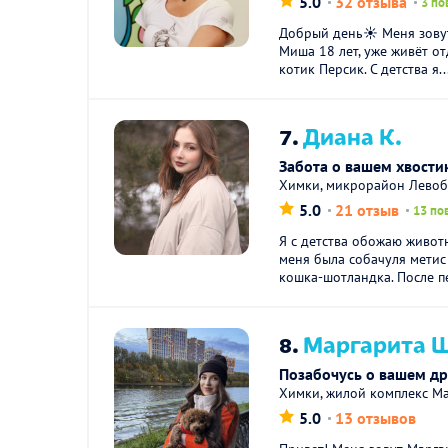
5.0
32 отзыва
3 по
Добрый день☀️ Меня зовут
Миша 18 лет, уже живёт от
котик Персик. С детства я..
7.
Диана К.
Забота о вашем хвости
Химки, микрорайон Лево
5.0
21 отзыв
13 по
Я с детства обожаю животн
меня была собачуля метис 
кошка-шотландка. После пе
8.
Маргарита Ш
Позабочусь о вашем др
Химки, жилой комплекс М
5.0
13 отзывов