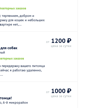
 повторных заказов
с терпением, добром и
ержку для кошек и небольших
артире нет,...
.
1200 ₽
от
цена за сутки
для собак
ный
овторных заказов
а передержку вашего питомца
Сейчас я работаю удаленно,
..
1000 ₽
от
цена за сутки
итомце!
о, 6-й микрорайон