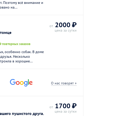
т. Поэтому всё внимание и
вано на...
2000 ₽
от
цена за сутки
итомце
9 повторных заказов
ых, особенно собак. В доме
 друзья. Несколько
роила в хорошие...
О нас говорят »
1700 ₽
от
цена за сутки
ашего пушистого друга.