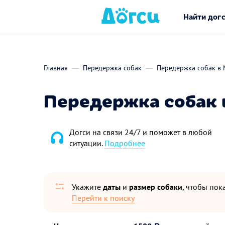
Найти дог
Главная
Передержка собак
Передержка собак в 
Передержка собак 
Догси на связи 24/7 и поможет в любой
ситуации.
Подробнее
Укажите
даты
и
размер собаки
, чтобы пока
Перейти к поиску