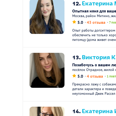
12.
Екатерина 
Опытная няня для ваше
Москва, район Митино, ж
5.0
43 отзыва
7 по
Опыт работы догситтером -
обеспечить не только хо
питомцу (дома живет очень
13.
Виктория К
Позабочусь о вашем л
посёлок Отрадное, жилой 
5.0
4 отзыва
1 пов
Прекрасно лажу с собакам
детали характера и повед
неугомонный Джек Рассел и
14.
Екатерина 