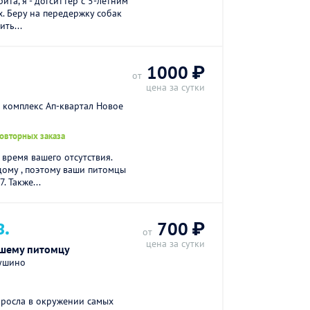
ита, я - догситтер с 5-летним
. Беру на передержку собак
ть...
1000 ₽
от
цена за сутки
 комплекс Ап-квартал Новое
повторных заказа
время вашего отсутствия.
ому , поэтому ваши питомцы
. Также...
В.
700 ₽
от
цена за сутки
шему питомцу
Тушино
Я росла в окружении самых