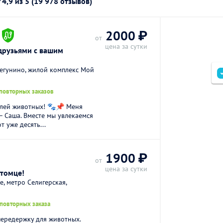
г
4,9
из 5 (19 978 отзывов)
.
2000 ₽
от
цена за сутки
друзьями с вашим
егунино, жилой комплекс Мой
 повторных заказов
елей животных! 🐾📌 Меня
 — Саша. Вместе мы увлекаемся
 уже десять...
1900 ₽
от
цена за сутки
итомце!
, метро Селигерская,
 повторных заказа
передержку для животных.