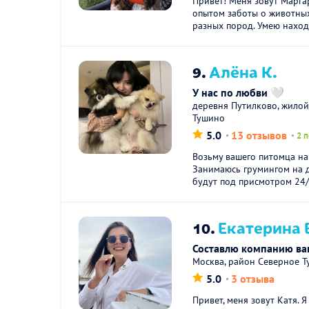
Привет! Меня зовут Маргар
опытом заботы о животных
разных пород. Умею находи
9.
Алёна К.
У нас по любви 🤍
деревня Путилково, жилой
Тушино
5.0
13 отзывов
2 
Возьму вашего питомца на 
Занимаюсь грумингом на д
будут под присмотром 24/7
10.
Екатерина 
Составлю компанию ва
Москва, район Северное 
5.0
3 отзыва
Привет, меня зовут Катя. 