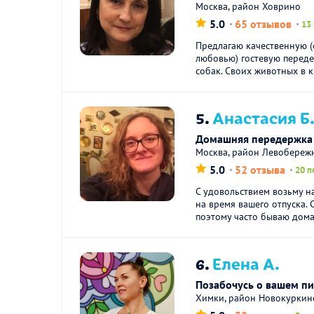
Москва, район Ховрино
5.0
65 отзывов
13
Предлагаю качественную (
любовью) гостевую перед
собак. Своих животных в кв
5.
Анастасия Б
Домашняя передержка 
Москва, район Левобереж
5.0
52 отзыва
20 п
С удовольствием возьму н
на время вашего отпуска. 
поэтому часто бываю дома.
6.
Елена А.
Позабочусь о вашем п
Химки, район Новокуркин