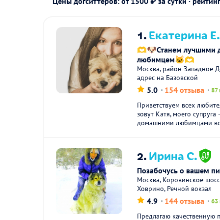
Цены догситтеров: от 1500 ₽ за сутки · рейтин
1.
Екатерина Е
🫶🐶Станем лучшими 
любимцем🐱🫶
Москва, район Западное Д
адрес на Базовской
5.0
154 отзыва
87
Приветствуем всех любит
зовут Катя, моего супруга
домашними любимцами вот
2.
Ирина С.
Позабочусь о вашем п
Москва, Коровинское шоссе
Ховрино, Речной вокзал
4.9
144 отзыва
63
Предлагаю качественную 