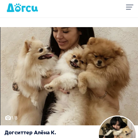
1/8
Догситтер Алёна К.