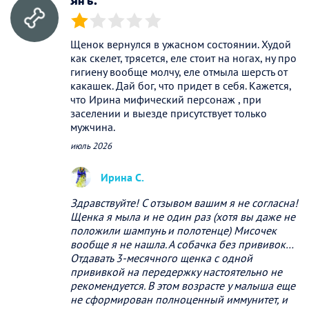
Ян Б.
(*)
( )
( )
( )
( )
Щенок вернулся в ужасном состоянии. Худой
как скелет, трясется, еле стоит на ногах, ну про
гигиену вообще молчу, еле отмыла шерсть от
какашек. Дай бог, что придет в себя. Кажется,
что Ирина мифический персонаж , при
заселении и выезде присутствует только
мужчина.
июль 2026
Ирина С.
Здравствуйте! С отзывом вашим я не согласна!
Щенка я мыла и не один раз (хотя вы даже не
положили шампунь и полотенце) Мисочек
вообще я не нашла. А собачка без прививок…
Отдавать 3-месячного щенка с одной
прививкой на передержку настоятельно не
рекомендуется. В этом возрасте у малыша еще
не сформирован полноценный иммунитет, и