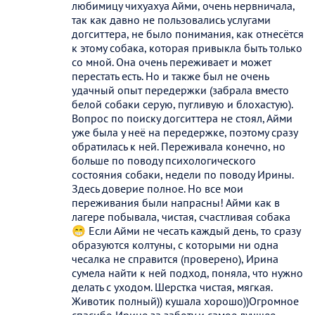
любимицу чихуахуа Айми, очень нервничала,
так как давно не пользовались услугами
догситтера, не было понимания, как отнесётся
к этому собака, которая привыкла быть только
со мной. Она очень переживает и может
перестать есть. Но и также был не очень
удачный опыт передержки (забрала вместо
белой собаки серую, пугливую и блохастую).
Вопрос по поиску догситтера не стоял, Айми
уже была у неё на передержке, поэтому сразу
обратилась к ней. Переживала конечно, но
больше по поводу психологического
состояния собаки, недели по поводу Ирины.
Здесь доверие полное. Но все мои
переживания были напрасны! Айми как в
лагере побывала, чистая, счастливая собака
😁 Если Айми не чесать каждый день, то сразу
образуются колтуны, с которыми ни одна
чесалка не справится (проверено), Ирина
сумела найти к ней подход, поняла, что нужно
делать с уходом. Шерстка чистая, мягкая.
Животик полный)) кушала хорошо))Огромное
спасибо Ирине за заботу и самое лучшее