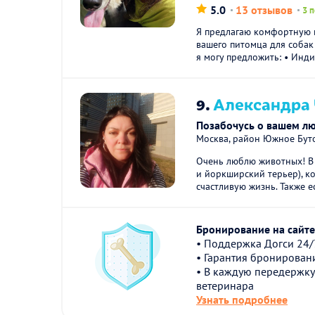
5.0
13 отзывов
3 
Я предлагаю комфортную 
вашего питомца для собак
я могу предложить: • Инди
9.
Александра 
Позабочусь о вашем л
Москва, район Южное Бут
Очень люблю животных! В 
и йоркширский терьер), к
счастливую жизнь. Также ес
Бронирование на сайте 
• Поддержка Догси 24/
• Гарантия бронирован
• В каждую передержку
ветеринара
Узнать подробнее