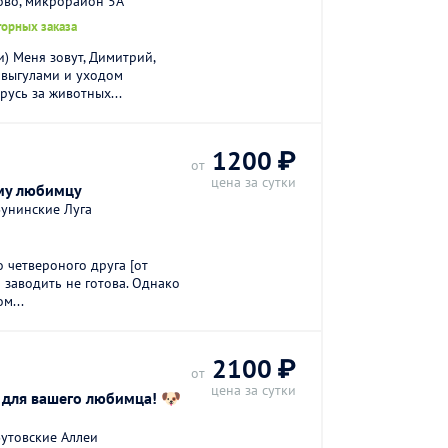
ово, микрорайон 5А
торных заказа
) Меня зовут, Димитрий,
 выгулами и уходом
русь за животных...
1200 ₽
от
цена за сутки
ему любимцу
Бунинские Луга
о четвероного друга [от
о заводить не готова. Однако
м...
2100 ₽
от
цена за сутки
для вашего любимца! 🐶
утовские Аллеи