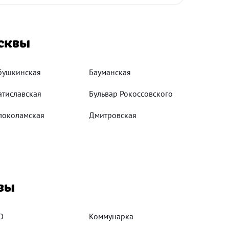
сквы
бушкинская
Бауманская
атиславская
Бульвар Рокоссовского
локоламская
Дмитровская
вы
О
Коммунарка