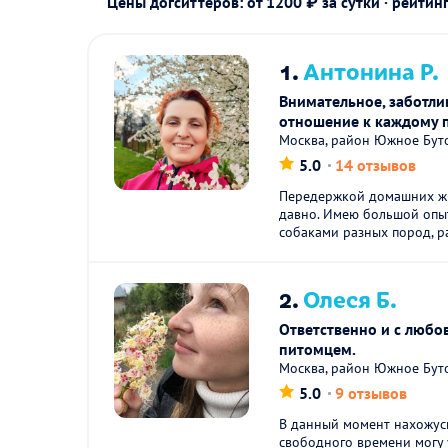
Цены догситтеров: от 1200 ₽ за сутки · рейтин
1.
Антонина Р.
Внимательное, заботли
отношение к каждому 
Москва, район Южное Бут
5.0
14 отзывов
Передержкой домашних ж
давно. Имею большой опы
собаками разных пород, ра
2.
Олеся Б.
Ответственно и с люб
питомцем.
Москва, район Южное Бут
5.0
9 отзывов
В данный момент нахожусь
свободного времени могу 