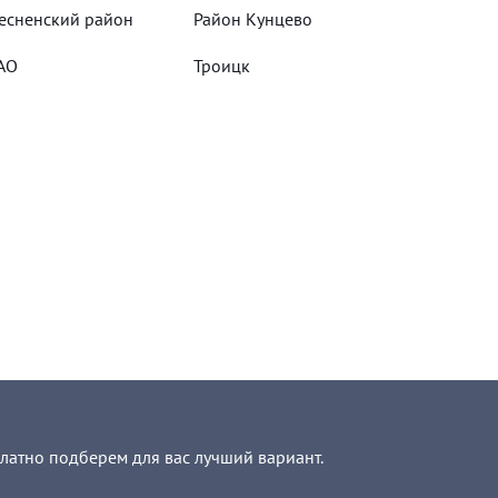
есненский район
Район Кунцево
АО
Троицк
платно подберем для вас лучший вариант.