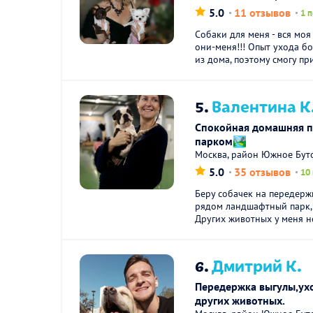
5.0
11 отзывов
1 
Собаки для меня - вся моя
они-меня!!! Опыт ухода бо
из дома, поэтому смогу при
5.
Валентина К
Спокойная домашняя п
парком🏞️
Москва, район Южное Бут
5.0
35 отзывов
10
Беру собачек на передержк
рядом ландшафтный парк, 
Других животных у меня не
6.
Дмитрий К.
Передержка выгулы,ухо
других животных.