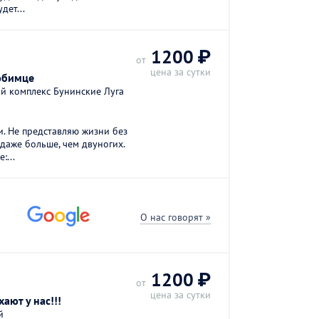
дет...
1200 ₽
от
цена за сутки
юбимце
й комплекс Бунинские Луга
и. Не представляю жизни без
даже больше, чем двуногих.
:...
О нас говорят »
1200 ₽
от
цена за сутки
ают у нас!!!
й