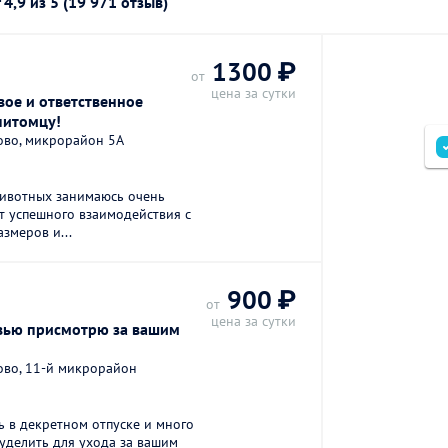
г
4,9
из 5 (19 971 отзыв)
1300 ₽
от
цена за сутки
вое и ответственное
питомцу!
ово, микрорайон 5А
ивотных занимаюсь очень
т успешного взаимодействия с
змеров и...
900 ₽
от
цена за сутки
овью присмотрю за вашим
ово, 11-й микрорайон
 в декретном отпуске и много
уделить для ухода за вашим