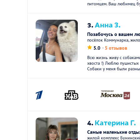
питомцем. Ваш любимец бу
3.
Анна З.
Позабочусь о вашем л
посёлок Коммунарка, жило
5.0
5 отзывов
Всю жизнь живу с собакам
хвоста !) Люблю пушистых 
Собаки у меня были разные
4.
Катерина Г.
Самые маленькие отдых
жилой комплекс Бунински