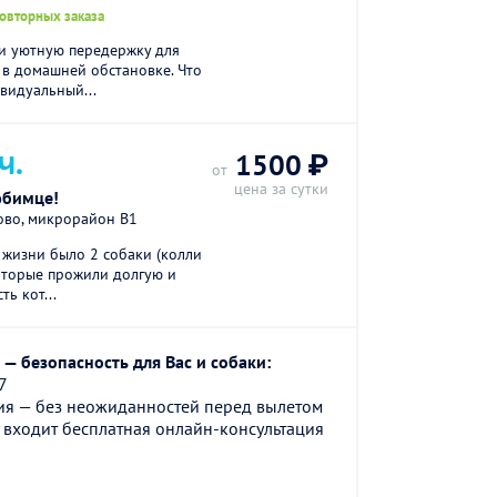
повторных заказа
и уютную передержку для
 в домашней обстановке. Что
видуaльный...
Ч.
1500 ₽
от
цена за сутки
юбимце!
ово, микрорайон В1
жизни было 2 собаки (колли
оторые прожили долгую и
ть кот...
— безопасность для Вас и собаки:
7
ия — без неожиданностей перед вылетом
 входит бесплатная онлайн-консультация