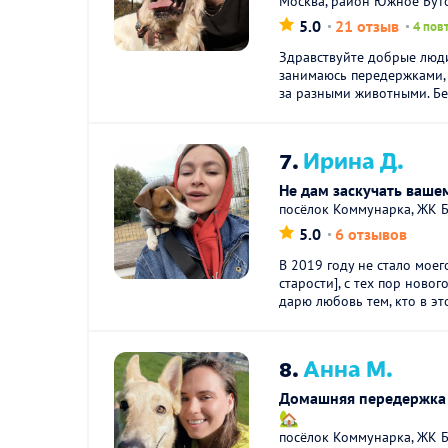
Москва, район Южное Бут
5.0
21 отзыв
4 пов
Здравствуйте добрые люди
занимаюсь передержками,
за разными животными. Бе
7.
Ирина Д.
Не дам заскучать ваш
посёлок Коммунарка, ЖК 
5.0
6 отзывов
В 2019 году не стало моег
старости], с тех пор новог
дарю любовь тем, кто в это
8.
Анна М.
Дoмашняя пeрeдеpжка 
🏡
посёлок Коммунарка, ЖК Б