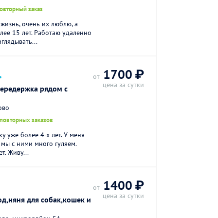
повторный заказ
 жизнь, очень их люблю, а
лее 15 лет. Работаю удаленно
глядывать...
.
1700 ₽
от
цена за сутки
ередержка рядом с
ово
 повторных заказов
у уже более 4-х лет. У меня
мы с ними много гуляем.
т. Живу...
1400 ₽
от
цена за сутки
д,няня для собак,кошек и