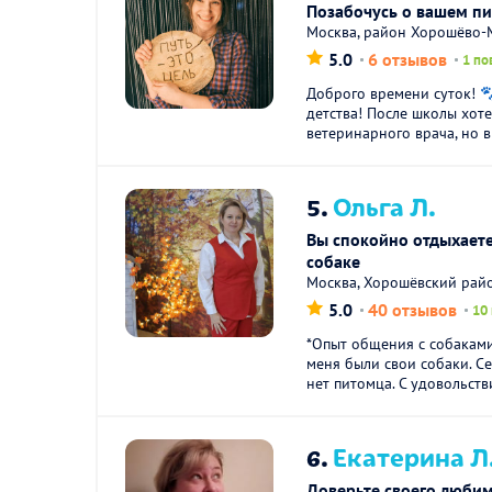
Позабочусь о вашем п
Москва, район Хорошёво-М
5.0
6 отзывов
1 по
Доброго времени суток! 
детства! После школы хоте
ветеринарного врача, но в 
5.
Ольга Л.
Вы спокойно отдыхаете
собаке
Москва, Хорошёвский рай
5.0
40 отзывов
10
*Опыт общения с собаками
меня были свои собаки. Се
нет питомца. С удовольстви
6.
Екатерина Л
Доверьте своего любим