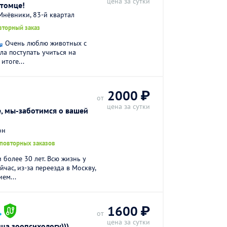
цена за сутки
итомце!
нёвники, 83-й квартал
вторный заказ
🐾 Очень люблю животных с
ла поступать учиться на
итоге...
2000 ₽
от
цена за сутки
, мы-заботимся о вашей
он
 повторных заказов
 более 30 лет. Всю жизнь у
йчас, из-за переезда в Москву,
ем...
.
1600 ₽
от
цена за сутки
ца зоопсихологу)))