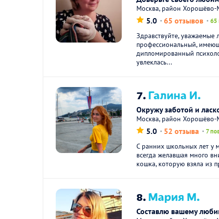
Москва, район Хорошёво
5.0
65 отзывов
65
Здравствуйте, уважаемые 
профессиональный, имеющ
дипломированный психолог
увлеклась...
7.
Галина И.
Окружу заботой и ласк
Москва, район Хорошёво-М
5.0
52 отзыва
7 по
С ранних школьных лет у 
всегда желавшая много вни
кошка, которую взяла из п
8.
Мария М.
Составлю вашему люби