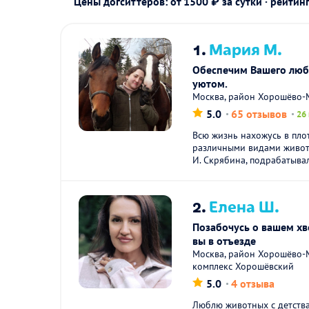
Цены догситтеров: от 1500 ₽ за сутки · рейтин
1.
Мария М.
Обеспечим Вашего люб
уютом.
Москва, район Хорошёво-М
5.0
65 отзывов
26
Всю жизнь нахожусь в пло
различными видами живот
И. Скрябина, подрабатыва
2.
Елена Ш.
Позабочусь о вашем хв
вы в отъезде
Москва, район Хорошёво-М
комплекс Хорошёвский
5.0
4 отзыва
Люблю животных с детства