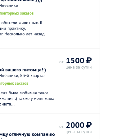
-Мнёвники
 повторных заказов
любители животных. Я
ий практику,
. Несколько лет назад
1500 ₽
от
цена за сутки
ой вашего питомца!:)
нёвники, 83-й квартал
вторных заказов
меня была любимая такса,
мания :) также у меня жила
риюта...
2000 ₽
от
цена за сутки
мцу отличную компанию