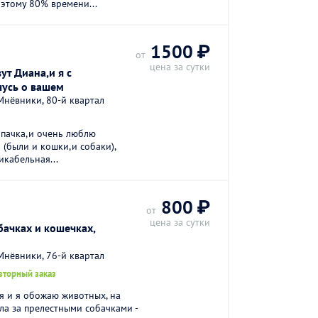
этому 80% времени...
1500 ₽
от
цена за сутки
ут Диана,и я с
чусь о вашем
нёвники, 80-й квартал
ипачка,и очень люблю
 (были и кошки,и собаки),
икабельная...
800 ₽
от
цена за сутки
бачках и кошечках,
нёвники, 76-й квартал
вторный заказ
я и я обожаю животных, на
ла за прелестными собачками -