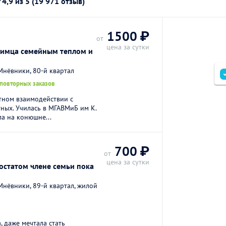
г
4,9
из 5 (19 971 отзыв)
1500 ₽
от
цена за сутки
имца семейным теплом и
нёвники, 80-й квартал
 повторных заказов
тном взаимодействии с
ных. Училась в МГАВМиБ им К.
ла на конюшне...
700 ₽
от
цена за сутки
остатом члене семьи пока
нёвники, 89-й квартал, жилой
, даже мечтала стать