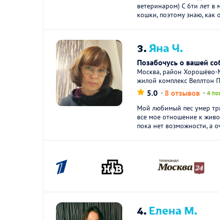
ветеринаром) С 6ти лет в 
кошки, поэтому знаю, как о
3.
Яна Ч.
Позабочусь о вашей со
Москва, район Хорошёво-М
жилой комплекс Веллтон 
5.0
8 отзывов
4 по
Мой любимый пес умер три
все мое отношение к живо
пока нет возможности, а оч
4.
Елена М.