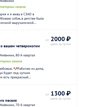
-Мнёвники
 повторных заказов
ария и я живу в СЗАО в
божаю собак,в детстве была
алочкой-выручалочкой...
2000 ₽
от
цена за сутки
 о вашем четвероногом
нёвники, 80-й квартал
вторных заказов
любовью. 🐶Работаю из дома,
да будет под чутким
м есть прекрасный...
1300 ₽
от
цена за сутки
го песеля
нёвники, 70-й квартал