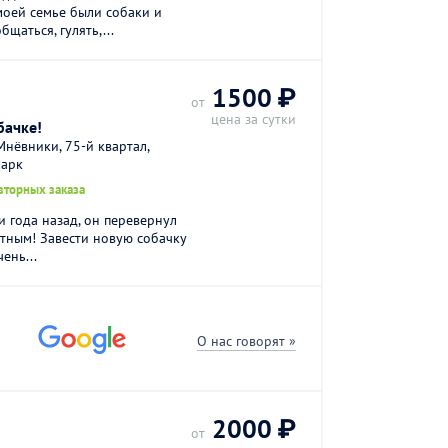
моей семье были собаки и
бщаться, гулять,...
1500 ₽
от
цена за сутки
бачке!
нёвники, 75-й квартал,
Парк
вторных заказа
 года назад, он перевернул
тным! Завести новую собачку
ень...
О нас говорят »
2000 ₽
от