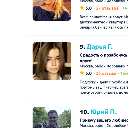
Москва, район Хорошёво
5.0
37 отзывов
14
Всем привет.Меня зовут М
двухкомнатной квартире.О
овчарка.Сейчас являюсь п
9.
Дарья Г.
С радостью позабочусь
друге!
Москва, район Хорошёво-М
5.0
23 отзыва
9 по
Подхожу к делу с особой 
поэтому ваш питомец всег
присмотром, рядом с домо
10.
Юрий П.
Приючу вашего любимо
Москва, район Хорошёво-М