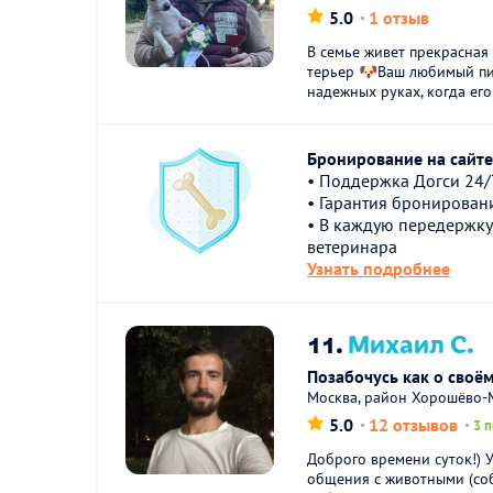
5.0
1 отзыв
В семье живет прекрасная
терьер 🐶Ваш любимый пи
надежных руках, когда его
Бронирование на сайте 
• Поддержка Догси 24/
• Гарантия бронирован
• В каждую передержку
ветеринара
Узнать подробнее
11.
Михаил С.
Позабочусь как о своём
Москва, район Хорошёво-М
5.0
12 отзывов
3 
Доброго времени суток!) 
общения с животными (со