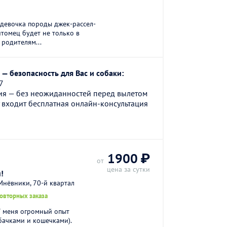
 девочка породы джек-рассел-
томец будет не только в
 родителям...
— безопасность для Вас и собаки:
7
ия — без неожиданностей перед вылетом
 входит бесплатная онлайн-консультация
1900 ₽
от
цена за сутки
!
нёвники, 70-й квартал
повторных заказа
У меня огромный опыт
бачками и кошечками).