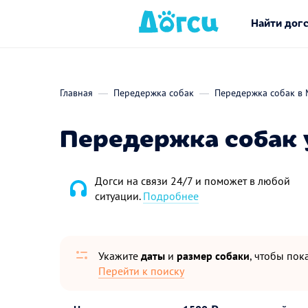
Найти дог
Главная
Передержка собак
Передержка собак в 
Передержка собак 
Догси на связи 24/7 и поможет в любой
ситуации.
Подробнее
Укажите
даты
и
размер собаки
, чтобы пока
Перейти к поиску