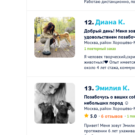
Работаю дистанционно, по
12.
Диана К.
Добрый день! Меня зов
удовольствием позабо
Москва, район Хорошёво-М
1 повторный заказ
Я человек творческий,скр
животных!♥️ Опыт имеется
около 4 лет стажа, коммун
13.
Эмилия К.
Позабочусь о ваших со
небольших пород ☺️
Москва, район Хорошёво-М
5.0
6 отзывов
1 по
Привет! Меня зовут Эмили
протяжении 6 лет ухажива