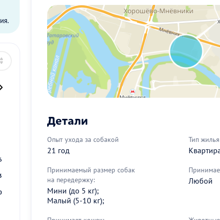
ы
ия.
Детали
2
Опыт ухода за собакой
Тип жилья
9
21 год
Квартир
6
Принимаемый размер собак
Принимае
3
на передержку:
Любой
Мини (до 5 кг);
0
Малый (5-10 кг);
Принимает кошек:
Животные 