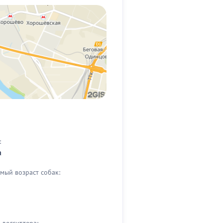
:
а
мый возраст собак:
догситтера: