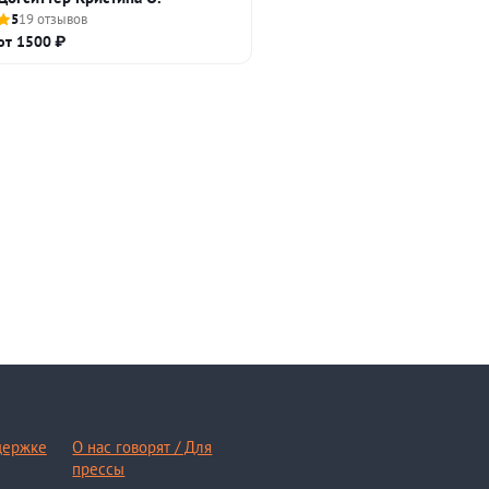
5
19 отзывов
от 1500 ₽
держке
О нас говорят / Для
прессы