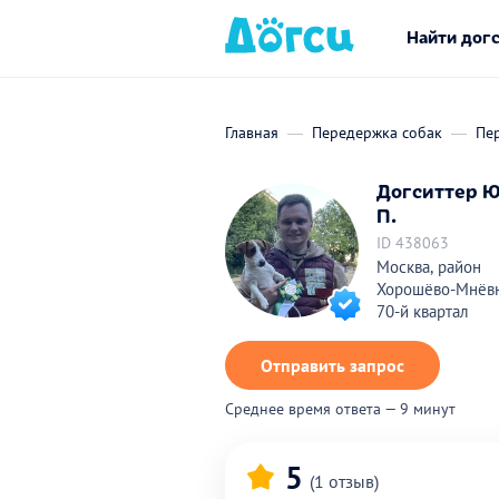
Найти дог
Главная
Передержка собак
Пе
Догситтер 
П.
ID 438063
Москва, район
Хорошёво-Мнёвн
70-й квартал
Отправить запрос
Среднее время ответа — 9 минут
5
(1 отзыв)