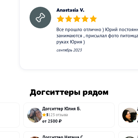
Anastasia V.
(*)
(*)
(*)
(*)
(*)
Все прошло отлично ) Юрий постоянн
занимаются , присылал фото питомца
руках Юрия )
сентябрь 2023
Догситтеры рядом
Догситтер Юлия Б.
5
123 отзыва
от 2500 ₽
Догситтер Наташа С.