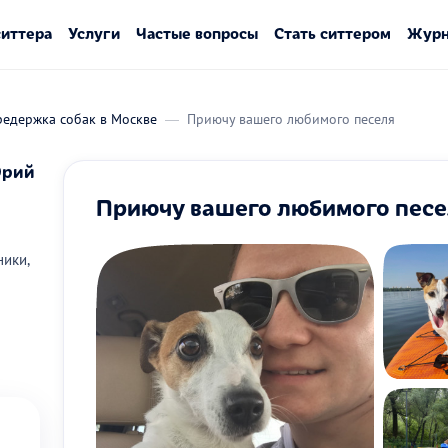
ситтера
Услуги
Частые вопросы
Стать ситтером
Журн
редержка собак в Москве
Приючу вашего любимого песеля
Юрий
Приючу вашего любимого песе
ики,