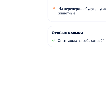
На передержке будут други
животные
Особые навыки
Опыт ухода за собаками: 21