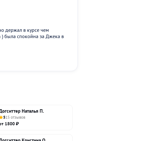
о держал в курсе чем
 ) была спокойна за Джека в
Догситтер Наталья П.
5
15 отзывов
от 1800 ₽
Догситтер Кристина О.