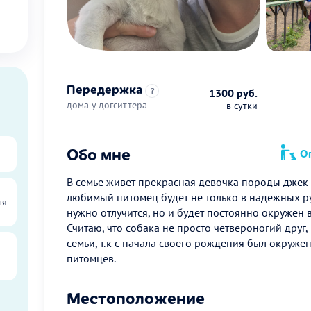
Передержка
?
1300 руб.
дома у догситтера
в сутки
Обо мне
Оп
В семье живет прекрасная девочка породы джек
любимый питомец будет не только в надежных ру
ля
нужно отлучится, но и будет постоянно окружен
Считаю, что собака не просто четвероногий друг,
семьи, т.к с начала своего рождения был окруж
питомцев.
Местоположение