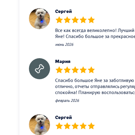
Сергей
(*)
(*)
(*)
(*)
(*)
Все как всегда великолепно! Лучший 
Яне! Спасибо большое за прекрасное 
июнь 2026
Мария
(*)
(*)
(*)
(*)
(*)
Спасибо большое Яне за заботливую
отлично, отчеты отправлялись регуля
спокойна! Планирую воспользоваться
февраль 2026
Сергей
(*)
(*)
(*)
(*)
(*)