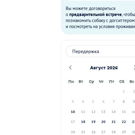
Вы можете договориться
о
предварительной встрече
, чтоб
познакомить собаку с догситтером
и посмотреть на условия проживан
Август 2026
Пн
Вт
Ср
Чт
Пт
Сб
Вс
1
3
4
5
6
7
8
10
11
12
13
14
15
1
17
18
19
20
21
22
2
24
25
26
27
28
29
3