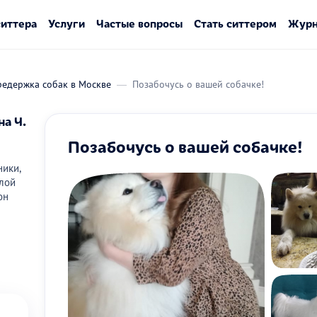
ситтера
Услуги
Частые вопросы
Стать ситтером
Журн
редержка собак в Москве
Позабочусь о вашей собачке!
на Ч.
Позабочусь о вашей собачке!
ики,
илой
он