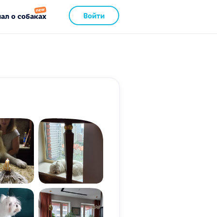
Войти
ал о собаках