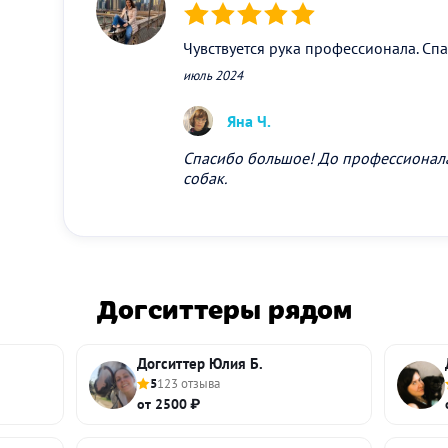
(*)
(*)
(*)
(*)
(*)
Чувствуется рука профессионала. Сп
июль 2024
Яна Ч.
Спасибо большое! До профессионала
собак.
Догситтеры рядом
Догситтер Юлия Б.
5
123 отзыва
от 2500 ₽