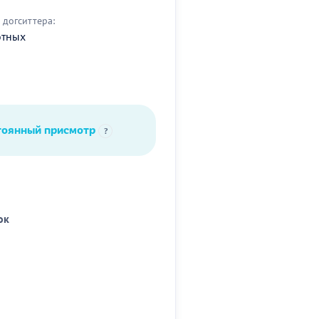
догситтера:
отных
тоянный присмотр
?
ок