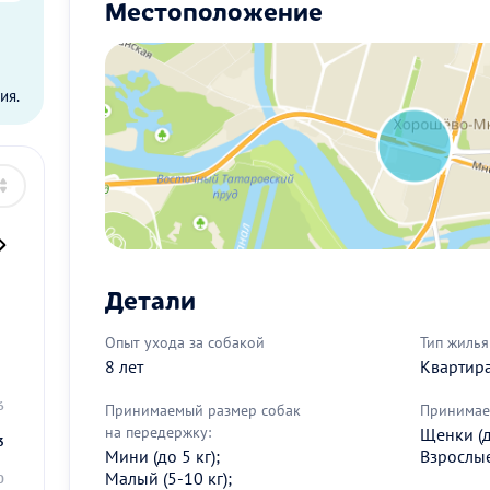
Местоположение
ы
ия.
Детали
2
Опыт ухода за собакой
Тип жилья
8 лет
Квартир
9
6
Принимаемый размер собак
Принимае
на передержку:
Щенки (д
3
Мини (до 5 кг);
Взрослые 
Малый (5-10 кг);
0