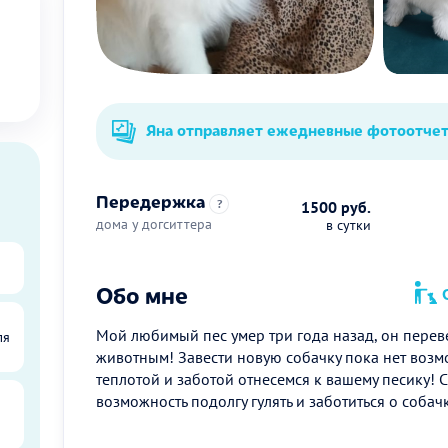
Яна отправляет ежедневные фотоотче
Передержка
?
1500 руб.
дома у догситтера
в сутки
Обо мне
О
Мой любимый пес умер три года назад, он перев
ля
животным! Завести новую собачку пока нет возмо
теплотой и заботой отнесемся к вашему песику! С
возможность подолгу гулять и заботиться о собачк