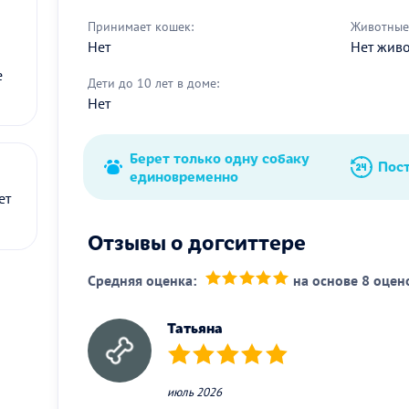
Принимает кошек:
Животные 
Нет
Нет жив
е
Дети до 10 лет в доме:
Нет
Берет только одну собаку
Пос
единовременно
ет
Отзывы о догситтере
Средняя оценка:
на основе 8 оцен
(*)
(*)
(*)
(*)
(*)
Татьяна
(*)
(*)
(*)
(*)
(*)
июль 2026