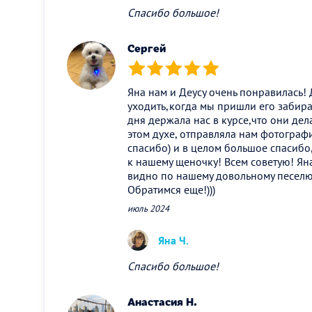
Спасибо большое!
Сергей
(*)
(*)
(*)
(*)
(*)
Яна нам и Деусу очень понравилась! 
уходить,когда мы пришли его забират
дня держала нас в курсе,что они дела
этом духе, отправляла нам фотографи
спасибо) и в целом большое спасибо,
к нашему щеночку! Всем советую! Ян
видно по нашему довольному песелю
Обратимся еще!)))
июль 2024
Яна Ч.
Спасибо большое!
Анастасия Н.