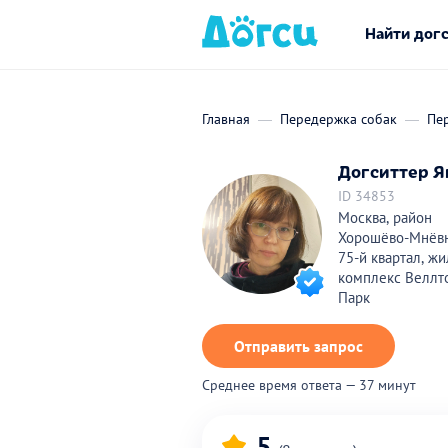
Найти дог
Главная
Передержка собак
Пе
Догситтер Я
ID 34853
Москва, район
Хорошёво-Мнёвн
75-й квартал, ж
комплекс Веллт
Парк
Отправить запрос
Среднее время ответа — 37 минут
5