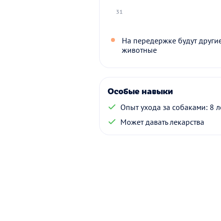
31
На передержке будут други
животные
Особые навыки
Опыт ухода за собаками: 8 л
Может давать лекарства