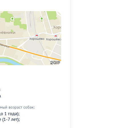
:
а
мый возраст собак:
о 1 года);
(1-7 лет);