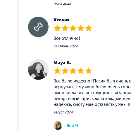
июнь 2025
Ксения
(*)
(*)
(*)
(*)
(*)
Все отлично!
сентябрь 2024
Maya K.
(*)
(*)
(*)
(*)
(*)
Все было чудесно! Песик был очень с
вернулась, ему явно было очень хор
выполняла все инструкции, связанны
лекарствами, присылала каждый день
надеюсь, смогу еще оставлять у Яны 
август 2024
Яна Ч.