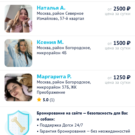
Наталья А.
2500 ₽
от
Москва, район Северное
цена за сутки
Измайлово, 37-й квартал
Ксения М.
1500 ₽
от
Москва, район Богородское,
цена за сутки
микрорайон 4Б
Маргарита Р.
1250 ₽
от
Москва, район Богородское,
цена за сутки
микрорайон 37Б, ЖК
Преображение
5.0
(1)
Бронирование на сайте — безопасность для Вас
и собаки:
• Поддержка Догси 24/7
• Гарантия бронирования — без неожиданностей