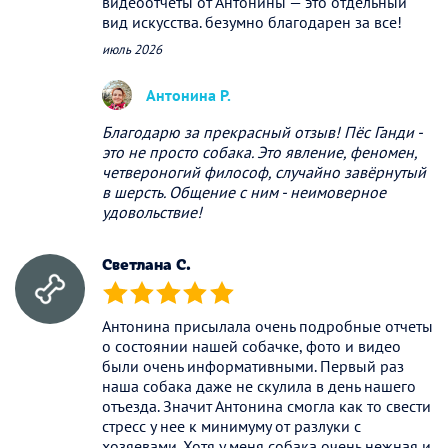
видеоотчеты от Антонины — это отдельный
вид искусства. безумно благодарен за все!
июль 2026
Антонина Р.
Благодарю за прекрасный отзыв! Пёс Ганди -
это не просто собака. Это явление, феномен,
четвероногий философ, случайно завёрнутый
в шерсть. Общение с ним - неимоверное
удовольствие!
Светлана С.
(*)
(*)
(*)
(*)
(*)
Антонина присылала очень подробные отчеты
о состоянии нашей собачке, фото и видео
были очень информативными. Первый раз
наша собака даже не скулила в день нашего
отъезда. Значит Антонина смогла как то свести
стресс у нее к минимуму от разлуки с
хозяевами. Хотя у меня собака очень нежная и