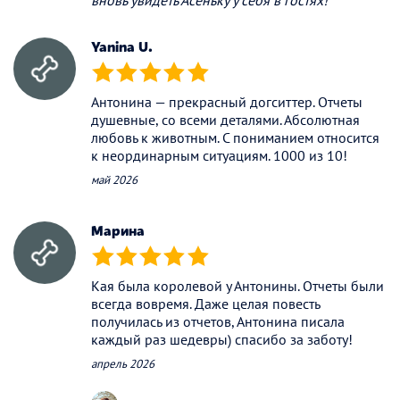
вновь увидеть Асеньку у себя в гостях!
Yanina U.
(*)
(*)
(*)
(*)
(*)
Антонина — прекрасный догситтер. Отчеты
душевные, со всеми деталями. Абсолютная
любовь к животным. С пониманием относится
к неординарным ситуациям. 1000 из 10!
май 2026
Марина
(*)
(*)
(*)
(*)
(*)
Кая была королевой у Антонины. Отчеты были
всегда вовремя. Даже целая повесть
получилась из отчетов, Антонина писала
каждый раз шедевры) спасибо за заботу!
апрель 2026