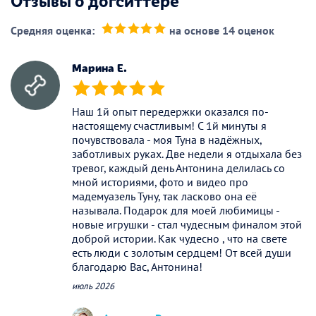
Отзывы о догситтере
Средняя оценка:
на основе 14 оценок
(*)
(*)
(*)
(*)
(*)
Марина Е.
(*)
(*)
(*)
(*)
(*)
Наш 1й опыт передержки оказался по-
настоящему счастливым! С 1й минуты я
почувствовала - моя Туна в надёжных,
заботливых руках. Две недели я отдыхала без
тревог, каждый день Антонина делилась со
мной историями, фото и видео про
мадемуазель Туну, так ласково она её
называла. Подарок для моей любимицы -
новые игрушки - стал чудесным финалом этой
доброй истории. Как чудесно , что на свете
есть люди с золотым сердцем! От всей души
благодарю Вас, Антонина!
июль 2026