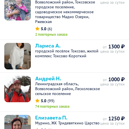
Всеволожский район, Токсовское
цена за сутки
городское поселение,
садоводческое некоммерческое
товарищество Мадио Озерки,
Ржевская
5.0
(6)
2 повторных заказа
Лариса А.
1300 ₽
от
городской посёлок Токсово, жилой
цена за сутки
комплекс Токсово-Короткий
Андрей Н.
1000 ₽
от
Ленинградская область,
цена за сутки
Всеволожский район, Лесколовское
сельское поселение
5.0
(99)
74 повторных заказа
Елизавета П.
1250 ₽
от
Мурино, ЖК Тридевяткино Царство
цена за сутки