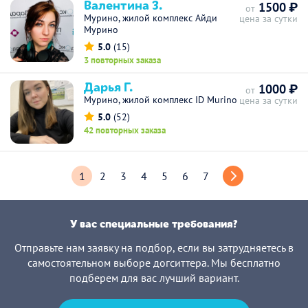
Валентина З.
1500 ₽
от
Мурино, жилой комплекс Айди
цена за сутки
Мурино
5.0
(15)
3 повторных заказа
Дарья Г.
1000 ₽
от
Мурино, жилой комплекс ID Murino
цена за сутки
5.0
(52)
42 повторных заказа
1
2
3
4
5
6
7
У вас специальные требования?
Отправьте нам заявку на подбор, если вы затрудняетесь в
самостоятельном выборе догситтера. Мы бесплатно
подберем для вас лучший вариант.