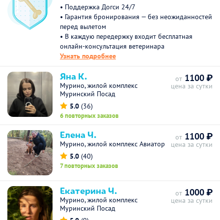
• Поддержка Догси 24/7
• Гарантия бронирования — без неожиданностей
перед вылетом
• В каждую передержку входит бесплатная
онлайн-консультация ветеринара
Узнать подробнее
Яна К.
1100 ₽
от
Мурино, жилой комплекс
цена за сутки
Муринский Посад
5.0
(36)
6 повторных заказов
Елена Ч.
1100 ₽
от
Мурино, жилой комплекс Авиатор
цена за сутки
5.0
(40)
7 повторных заказов
Екатерина Ч.
1000 ₽
от
Мурино, жилой комплекс
цена за сутки
Муринский Посад