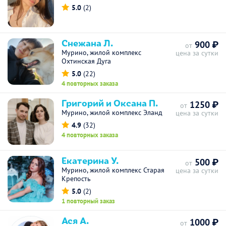
5.0
(2)
Снежана Л.
900 ₽
от
Мурино, жилой комплекс
цена за сутки
Охтинская Дуга
5.0
(22)
4 повторных заказа
Григорий и Оксана П.
1250 ₽
от
Мурино, жилой комплекс Эланд
цена за сутки
4.9
(32)
4 повторных заказа
Екатерина У.
500 ₽
от
Мурино, жилой комплекс Старая
цена за сутки
Крепость
5.0
(2)
1 повторный заказ
Ася А.
1000 ₽
от