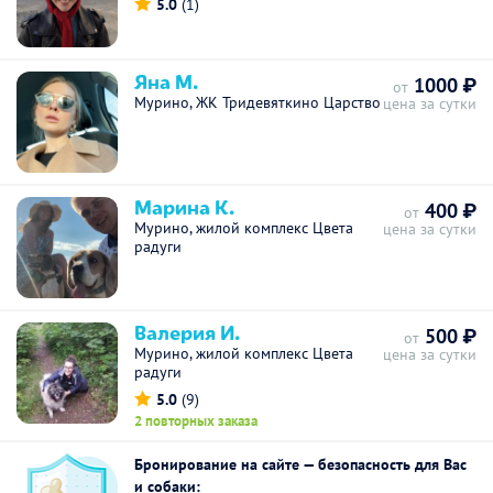
5.0
(1)
Яна М.
1000 ₽
от
Мурино, ЖК Тридевяткино Царство
цена за сутки
Марина К.
400 ₽
от
Мурино, жилой комплекс Цвета
цена за сутки
радуги
Валерия И.
500 ₽
от
Мурино, жилой комплекс Цвета
цена за сутки
радуги
5.0
(9)
2 повторных заказа
Бронирование на сайте — безопасность для Вас
и собаки: