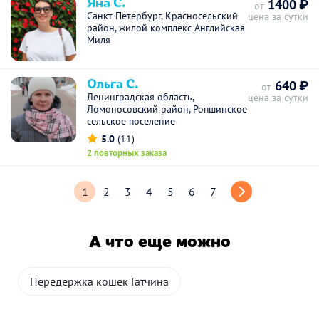
Яна С.
1400 ₽
от
Санкт-Петербург, Красносельский
цена за сутки
район, жилой комплекс Английская
Миля
Ольга С.
640 ₽
от
Ленинградская область,
цена за сутки
Ломоносовский район, Ропшинское
сельское поселение
5.0
(11)
2 повторных заказа
1
2
3
4
5
6
7
А что еще можно
Передержка кошек Гатчина