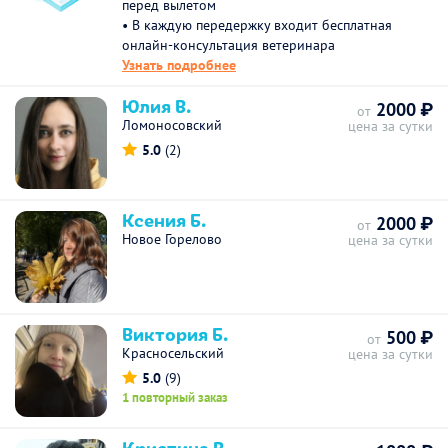
перед вылетом
• В каждую передержку входит бесплатная
онлайн-консультация ветеринара
Узнать подробнее
Юлия В.
2000 ₽
от
Ломоносовский
цена за сутки
5.0
(2)
Ксения Б.
2000 ₽
от
Новое Горелово
цена за сутки
Виктория Б.
500 ₽
от
Красносельский
цена за сутки
5.0
(9)
1 повторный заказ
Кристина В.