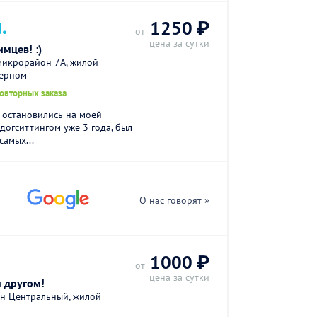
.
1250 ₽
от
цена за сутки
мцев! :)
микрорайон 7А, жилой
верном
повторных заказа
ы остановились на моей
догситтингом уже 3 года, был
самых...
О нас говорят »
.
1000 ₽
от
цена за сутки
 другом!
н Центральный, жилой