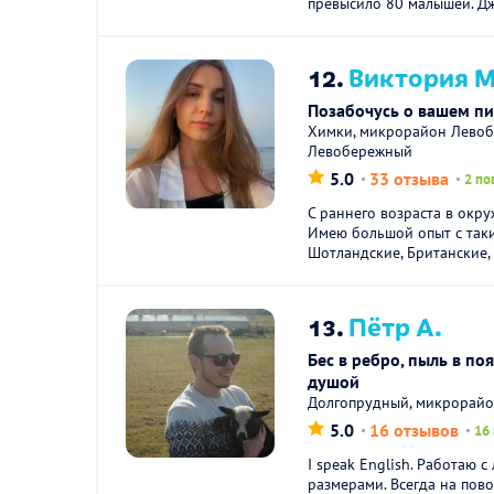
превысило 80 малышей. Дж
12.
Виктория М
Позабочусь о вашем п
Химки, микрорайон Левоб
Левобережный
5.0
33 отзыва
2 по
С раннего возраста в окру
Имею большой опыт с так
Шотландские, Британские, 
13.
Пётр А.
Бес в ребро, пыль в по
душой
Долгопрудный, микрорайо
5.0
16 отзывов
16
I speak English. Работаю 
размерами. Всегда на пов