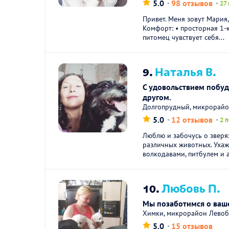
5.0
98 отзывов
27
Привет. Меня зовут Мария,
Комфорт: • просторная 1-
питомец чувствует себя...
9.
Наталья В.
С удовольствием побу
другом.
Долгопрудный, микрорай
5.0
12 отзывов
2 
Люблю и забочусь о зверях
различных животных. Ухаж
волкодавами, питбулем и ал
10.
Любовь П.
Мы позаботимся о ваш
Химки, микрорайон Левоб
5.0
15 отзывов