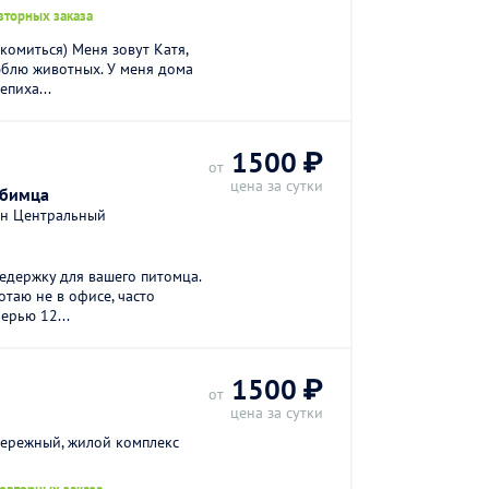
вторных заказа
комиться) Меня зовут Катя,
юблю животных. У меня дома
пиха...
1500 ₽
от
цена за сутки
юбимца
он Центральный
держку для вашего питомца.
отаю не в офисе, часто
ерью 12...
1500 ₽
от
цена за сутки
ережный, жилой комплекс