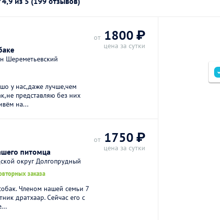
г
4,9
из 5 (199 отзывов)
1800 ₽
от
цена за сутки
баке
он Шереметьевский
шо у нас,даже лучше,чем
ак,не представляю без них
вём на...
1750 ₽
от
цена за сутки
ашего питомца
дской округ Долгопрудный
овторных заказа
обак. Членом нашей семьи 7
ник дратхаар. Сейчас его с
...