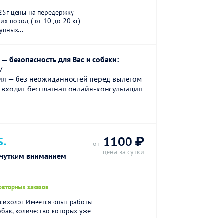
025г цены на передержку
х пород ( от 10 до 20 кг) -
упных...
— безопасность для Вас и собаки:
7
ия — без неожиданностей перед вылетом
 входит бесплатная онлайн-консультация
Б.
1100 ₽
от
цена за сутки
 чутким вниманием
овторных заказов
ихолог Имеется опыт работы
бак, количество которых уже