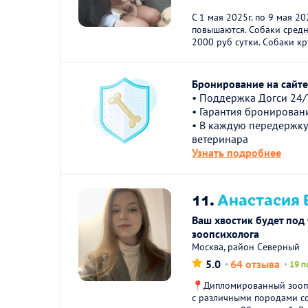
С 1 мая 2025г. по 9 мая 2
повышаются. Собаки средни
2000 руб сутки. Собаки кр
Бронирование на сайте 
• Поддержка Догси 24/
• Гарантия бронирован
• В каждую передержку
ветеринара
Узнать подробнее
11.
Анастасия 
Ваш хвостик будет под
зоопсихолога
Москва, район Северный
5.0
64 отзыва
19 п
📍Дипломированный зоопс
с различными породами со