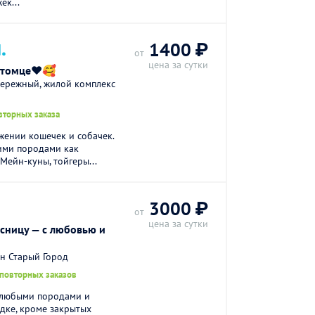
ек...
.
1400 ₽
от
цена за сутки
итомце❤️🥰
ережный, жилой комплекс
вторных заказа
жении кошечек и собачек.
ими породами как
Мейн-куны, тойгеры...
3000 ₽
от
цена за сутки
ясницу — с любовью и
н Старый Город
 повторных заказов
с любыми породами и
одке, кроме закрытых