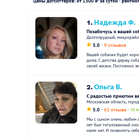
Цены догситтеров: от 1300 ₽ за сутки · рейтин
1.
Надежда Ф.
Позабочусь о вашей со
Долгопрудный, микрорай
5.0
9 отзывов
Вашей собачке будет хоро
дома. С детства держу соб
своей жизни. Постоянно жи
2.
Ольга В.
С радостью приютим в
Московская область, горо
5.0
62 отзыва
23 п
Мы с сыном очень любим с
лет был титулованный охот
нами нет. И позволить себе