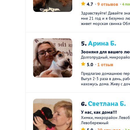
4.7
9 отзывов
4 по
Здравствуйте! Давайте зна
мне 21 год и я безумно л
живет морская свинка Обле
5.
Арина Б.
Зооняня для вашего л
Долгопрудный, микрорай
5.0
1 отзыв
Предлагаю домашнюю пере
Выгул 2-3 раза в день, раб
нахожусь дома. Живу с доч
6.
Светлана Б.
У нас, как дома!!!
Химки, микрорайон Левоб
Левобережный