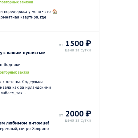
 повторных заказов
и передержка у меня - это 🏠
комнатная квартира, где
1500 ₽
от
цена за сутки
ду с вашим пушистым
он Водники
повторных заказа
 с детства. Содержала
ивала как за ирландскими
абаем, так...
2000 ₽
от
цена за сутки
ем любимом питомце!
ережный, метро Ховрино