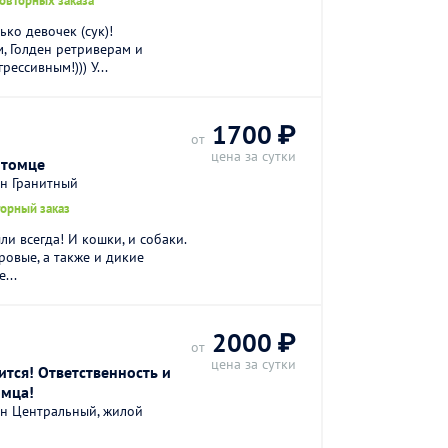
повторных заказа
ко девочек (сук)!
, Голден ретриверам и
ессивным!))) У...
1700 ₽
от
цена за сутки
итомце
н Гранитный
торный заказ
и всегда! И кошки, и собаки.
ровые, а также и дикие
...
2000 ₽
от
цена за сутки
ится! Ответственность и
омца!
н Центральный, жилой