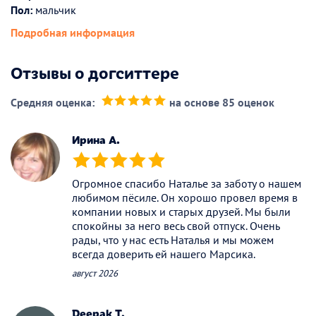
Пол:
мальчик
Подробная информация
Отзывы о догситтере
Средняя оценка:
на основе 85 оценок
(*)
(*)
(*)
(*)
(*)
Ирина А.
(*)
(*)
(*)
(*)
(*)
Огромное спасибо Наталье за заботу о нашем
любимом пёсиле. Он хорошо провел время в
компании новых и старых друзей. Мы были
спокойны за него весь свой отпуск. Очень
рады, что у нас есть Наталья и мы можем
всегда доверить ей нашего Марсика.
август 2026
Deepak T.