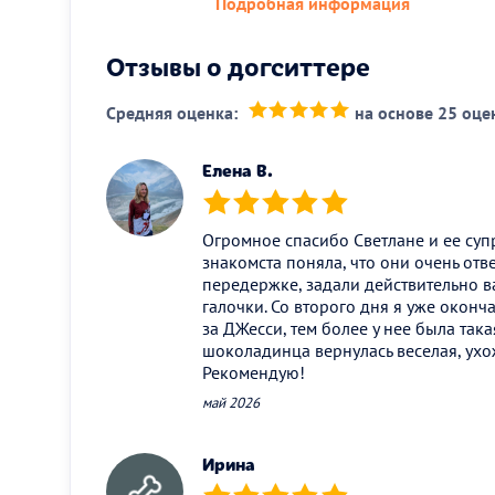
Подробная информация
Отзывы о догситтере
Средняя оценка:
на основе 25 оце
(*)
(*)
(*)
(*)
(*)
Елена В.
(*)
(*)
(*)
(*)
(*)
Огромное спасибо Светлане и ее супр
знакомста поняла, что они очень отв
передержке, задали действительно в
галочки. Со второго дня я уже оконч
за ДЖесси, тем более у нее была так
шоколадинца вернулась веселая, ухо
Рекомендую!
май 2026
Ирина