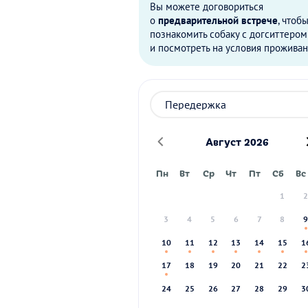
Вы можете договориться
о
предварительной встрече
, чтоб
познакомить собаку с догситтером
и посмотреть на условия проживан
Август 2026
Пн
Вт
Ср
Чт
Пт
Сб
Вс
1
3
4
5
6
7
8
10
11
12
13
14
15
1
17
18
19
20
21
22
2
24
25
26
27
28
29
3