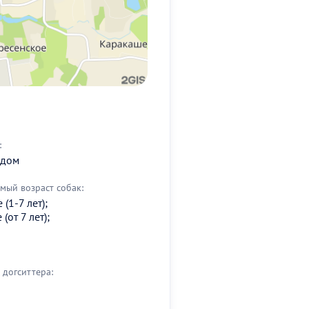
:
 дом
мый возраст собак:
(1-7 лет);
(от 7 лет);
догситтера: