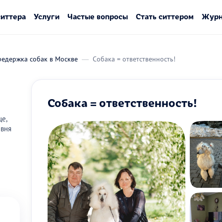
ситтера
Услуги
Частые вопросы
Стать ситтером
Журн
редержка собак в Москве
Собака = ответственность!
Собака = ответственность!
ще,
евня