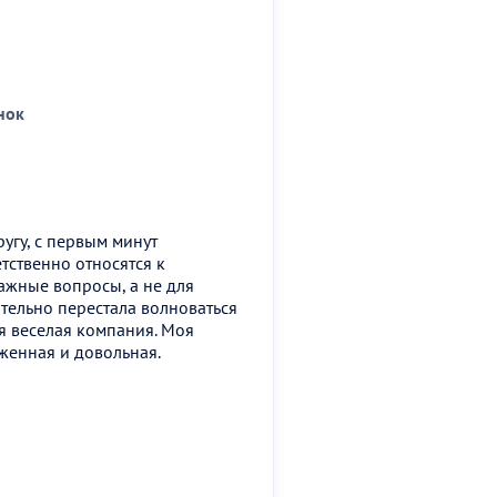
нок
угу, с первым минут
етственно относятся к
ажные вопросы, а не для
ательно перестала волноваться
ая веселая компания. Моя
женная и довольная.