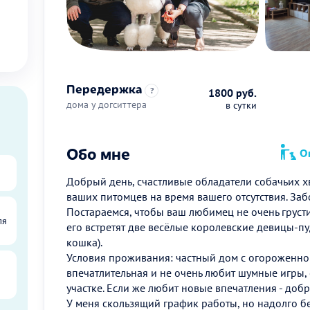
Передержка
?
1800 руб.
дома у догситтера
в сутки
Обо мне
Оп
Добрый день, счастливые обладатели собачьих х
ваших питомцев на время вашего отсутствия. Забо
Постараемся, чтобы ваш любимец не очень грустил
ля
его встретят две весёлые королевские девицы-п
кошка).
Условия проживания: частный дом с огороженной
впечатлительная и не очень любит шумные игры,
участке. Если же любит новые впечатления - доб
У меня скользящий график работы, но надолго б