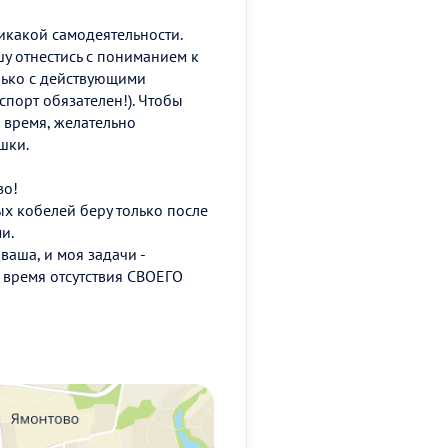
икакой самодеятельности.
ошу отнестись с пониманием к
лько с действующими
порт обязателен!). Чтобы
е время, желательно
шки.
во!
ых кобелей беру только после
и.
ваша, и моя задачи -
 время отсутствия СВОЕГО