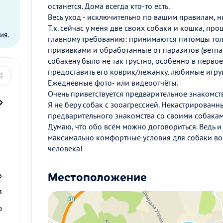
останется. Дома всегда кто-то есть.
ы
Весь уход - исключительно по вашим правилам, н
Т.к. сейчас у меня две своих собаки и кошка, пр
ия.
главному требованию: принимаются питомцы то
прививками и обработанные от паразитов (ветпас
собакену было не так грустно, особенно в перво
предоставить его коврик/лежанку, любимые игру
Ежедневные фото- или видеоотчёты.
Очень приветствуется предварительное знакомст
Я не беру собак с зооагрессией. Некастрированн
предварительного знакомства со своими собакам
Думаю, что обо всём можно договориться. Ведь и 
максимально комфортные условия для собаки во
2
человека!
9
Местоположение
6
3
0