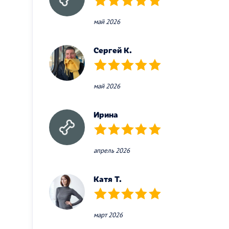
(*)
(*)
(*)
(*)
(*)
май 2026
Сергей К.
(*)
(*)
(*)
(*)
(*)
май 2026
Ирина
(*)
(*)
(*)
(*)
(*)
апрель 2026
Катя Т.
(*)
(*)
(*)
(*)
(*)
март 2026