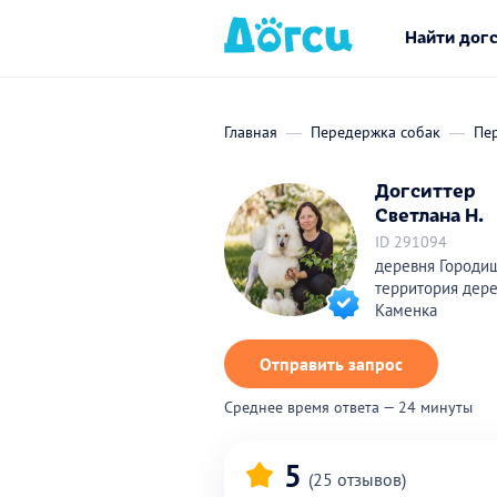
Найти дог
Главная
Передержка собак
Пе
Догситтер
Светлана Н.
ID 291094
деревня Городи
территория дер
Каменка
Отправить запрос
Среднее время ответа — 24 минуты
5
(25 отзывов)