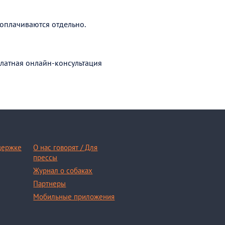
оплачиваются отдельно.
латная онлайн-консультация
держке
О нас говорят / Для
прессы
Журнал о собаках
Партнеры
Мобильные приложения