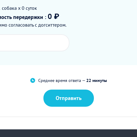
1
собака
x 0
суток
0 ₽
мость
передержки
:
мо согласовать с догситтером.
Среднее время ответа —
22 минуты
Отправить