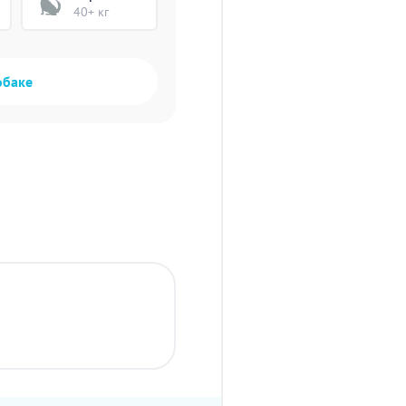
40+ кг
обаке