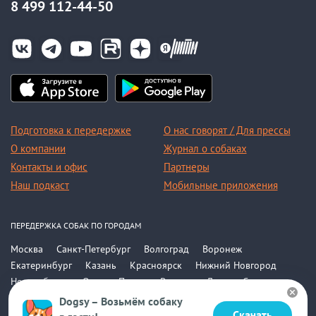
8 499 112-44-50
Подготовка к передержке
О нас говорят / Для прессы
О компании
Журнал о собаках
Контакты и офис
Партнеры
Наш подкаст
Мобильные приложения
ПЕРЕДЕРЖКА СОБАК ПО ГОРОДАМ
Москва
Санкт-Петербург
Волгоград
Воронеж
Екатеринбург
Казань
Красноярск
Нижний Новгород
Новосибирск
Омск
Пермь
Ростов-на-Дону
Самара
Саратов
Уфа
Челябинск
Все города
Dogsy – Возьмём собаку
Скачать