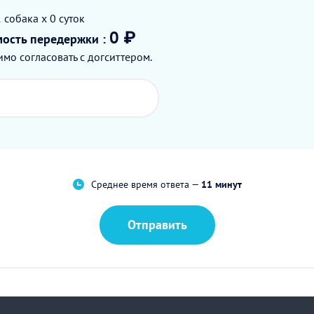
1
собака
x 0
суток
0 ₽
мость
передержки
:
мо согласовать с догситтером.
Среднее время ответа —
11 минут
Отправить