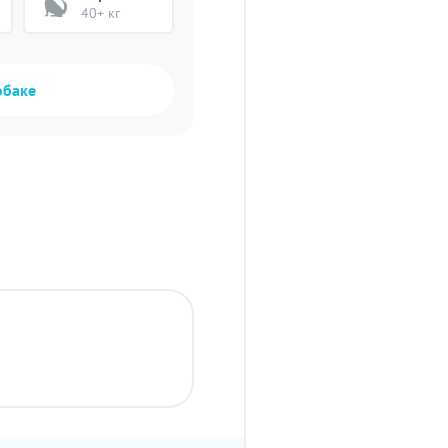
40+ кг
обаке