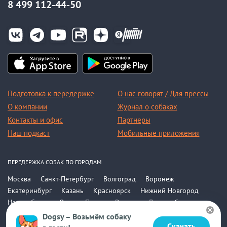
8 499 112-44-50
Подготовка к передержке
О нас говорят / Для прессы
О компании
Журнал о собаках
Контакты и офис
Партнеры
Наш подкаст
Мобильные приложения
ПЕРЕДЕРЖКА СОБАК ПО ГОРОДАМ
Москва
Санкт-Петербург
Волгоград
Воронеж
Екатеринбург
Казань
Красноярск
Нижний Новгород
Новосибирск
Омск
Пермь
Ростов-на-Дону
Самара
Саратов
Уфа
Челябинск
Все города
Dogsy – Возьмём собаку
Скачать