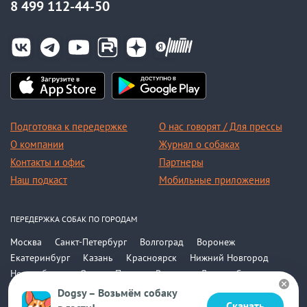
8 499 112-44-50
Подготовка к передержке
О нас говорят / Для прессы
О компании
Журнал о собаках
Контакты и офис
Партнеры
Наш подкаст
Мобильные приложения
ПЕРЕДЕРЖКА СОБАК ПО ГОРОДАМ
Москва
Санкт-Петербург
Волгоград
Воронеж
Екатеринбург
Казань
Красноярск
Нижний Новгород
Новосибирск
Омск
Пермь
Ростов-на-Дону
Самара
Саратов
Уфа
Челябинск
Все города
Dogsy – Возьмём собаку
Скачать