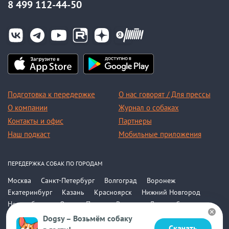
8 499 112-44-50
Подготовка к передержке
О нас говорят / Для прессы
О компании
Журнал о собаках
Контакты и офис
Партнеры
Наш подкаст
Мобильные приложения
ПЕРЕДЕРЖКА СОБАК ПО ГОРОДАМ
Москва
Санкт-Петербург
Волгоград
Воронеж
Екатеринбург
Казань
Красноярск
Нижний Новгород
Новосибирск
Омск
Пермь
Ростов-на-Дону
Самара
Саратов
Уфа
Челябинск
Все города
Dogsy – Возьмём собаку
Скачать