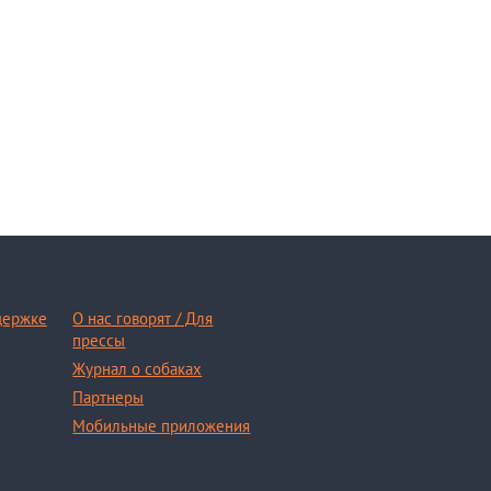
держке
О нас говорят / Для
прессы
Журнал о собаках
Партнеры
Мобильные приложения