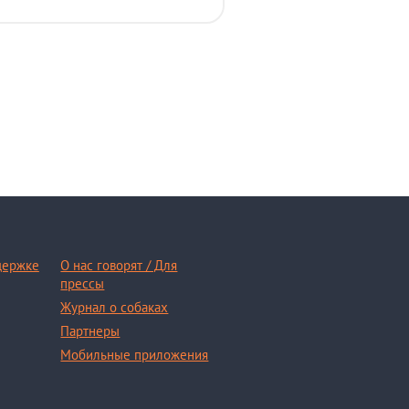
держке
О нас говорят / Для
прессы
Журнал о собаках
Партнеры
Мобильные приложения