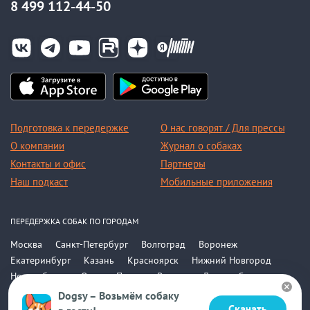
8 499 112-44-50
Подготовка к передержке
О нас говорят / Для прессы
О компании
Журнал о собаках
Контакты и офис
Партнеры
Наш подкаст
Мобильные приложения
ПЕРЕДЕРЖКА СОБАК ПО ГОРОДАМ
Москва
Санкт-Петербург
Волгоград
Воронеж
Екатеринбург
Казань
Красноярск
Нижний Новгород
Новосибирск
Омск
Пермь
Ростов-на-Дону
Самара
Саратов
Уфа
Челябинск
Все города
Dogsy – Возьмём собаку
Скачать