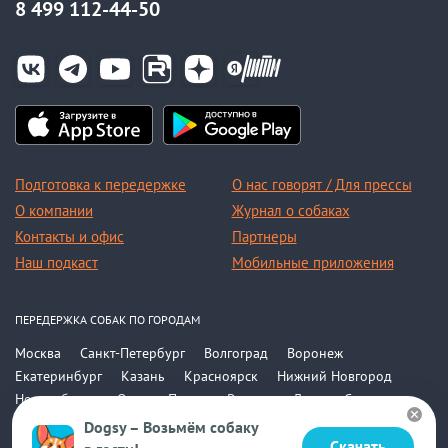
8 499 112-44-50
Подготовка к передержке
О нас говорят / Для прессы
О компании
Журнал о собаках
Контакты и офис
Партнеры
Наш подкаст
Мобильные приложения
ПЕРЕДЕРЖКА СОБАК ПО ГОРОДАМ
Москва
Санкт-Петербург
Волгоград
Воронеж
Екатеринбург
Казань
Красноярск
Нижний Новгород
Новосибирск
Омск
Пермь
Ростов-на-Дону
Самара
Саратов
Уфа
Челябинск
Все города
Dogsy – Возьмём собаку
Скачать