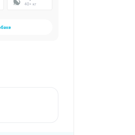
40+ кг
обаке