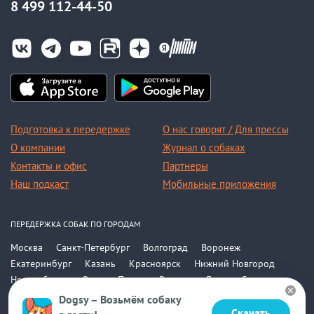
8 499 112-44-50
Подготовка к передержке
О нас говорят / Для прессы
О компании
Журнал о собаках
Контакты и офис
Партнеры
Наш подкаст
Мобильные приложения
ПЕРЕДЕРЖКА СОБАК ПО ГОРОДАМ
Москва
Санкт-Петербург
Волгоград
Воронеж
Екатеринбург
Казань
Красноярск
Нижний Новгород
Новосибирск
Омск
Пермь
Ростов-на-Дону
Самара
Саратов
Уфа
Челябинск
Все города
Dogsy – Возьмём собаку
Скачать