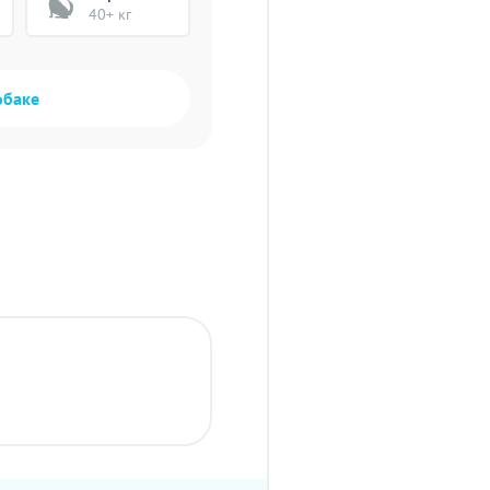
40+ кг
обаке