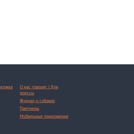
держке
О нас говорят / Для
прессы
Журнал о собаках
Партнеры
Мобильные приложения