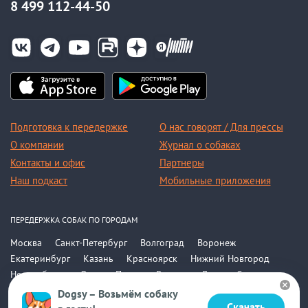
8 499 112-44-50
Подготовка к передержке
О нас говорят / Для прессы
О компании
Журнал о собаках
Контакты и офис
Партнеры
Наш подкаст
Мобильные приложения
ПЕРЕДЕРЖКА СОБАК ПО ГОРОДАМ
Москва
Санкт-Петербург
Волгоград
Воронеж
Екатеринбург
Казань
Красноярск
Нижний Новгород
Новосибирск
Омск
Пермь
Ростов-на-Дону
Самара
Саратов
Уфа
Челябинск
Все города
Dogsy – Возьмём собаку
Скачать