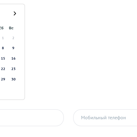
Сб
Вс
1
2
8
9
15
16
22
23
29
30
Мобильный телефон