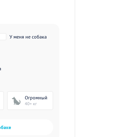
У меня не собака
а
Огромный
40+ кг
обаке