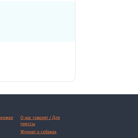
держке
О нас говорят / Для
прессы
Журнал о собаках