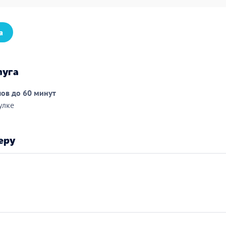
а
луга
лов до 60 минут
улке
еру