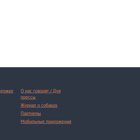
держке
О нас говорят / Для
прессы
Журнал о собаках
Партнеры
Мобильные приложения