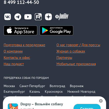
8 499 112-44-50
Подготовка к передержке
О нас говорят / Для прессы
О компании
Журнал о собаках
Контакты и офис
Партнеры
Наш подкаст
Мобильные приложения
ПЕРЕДЕРЖКА СОБАК ПО ГОРОДАМ
Москва
Санкт-Петербург
Волгоград
Воронеж
Екатеринбург
Казань
Красноярск
Нижний Новгород
Новосибирск
Омск
Пермь
Ростов-на-Дону
Самара
Саратов
Уфа
Челябинск
Все города
Dogsy – Возьмём собаку
Скачать