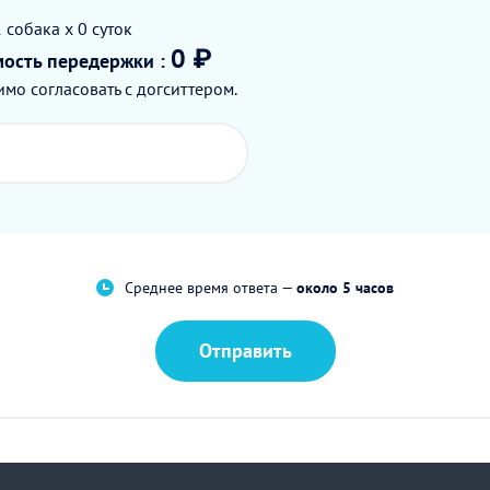
1
собака
x 0
суток
0 ₽
мость
передержки
:
мо согласовать с догситтером.
Среднее время ответа —
около 5 часов
Отправить