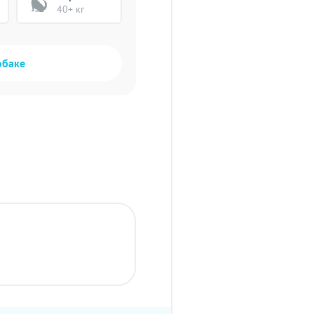
40+ кг
обаке