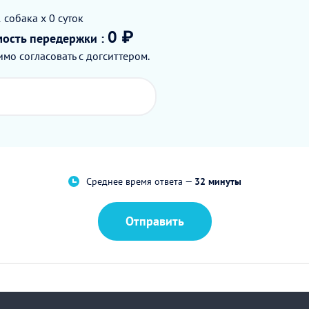
1
собака
x 0
суток
0 ₽
мость
передержки
:
мо согласовать с догситтером.
Среднее время ответа —
32 минуты
Отправить