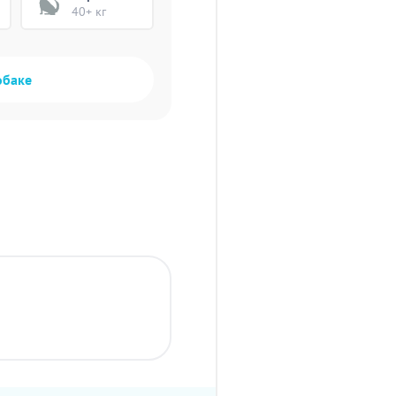
40+ кг
обаке