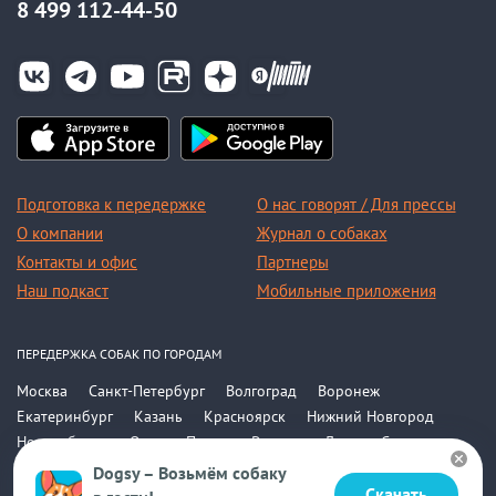
8 499 112-44-50
Подготовка к передержке
О нас говорят / Для прессы
О компании
Журнал о собаках
Контакты и офис
Партнеры
Наш подкаст
Мобильные приложения
ПЕРЕДЕРЖКА СОБАК ПО ГОРОДАМ
Москва
Санкт-Петербург
Волгоград
Воронеж
Екатеринбург
Казань
Красноярск
Нижний Новгород
Новосибирск
Омск
Пермь
Ростов-на-Дону
Самара
Саратов
Уфа
Челябинск
Все города
Dogsy – Возьмём собаку
Скачать